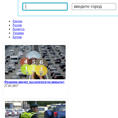
Европа
Россия
Беларусь
Украина
Балтия
Франция вводит экологическую виньетку
27.03.2017