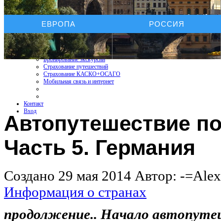
Услуги On-line
ЕВРОПА
РОССИЯ
Бронирование отелей
Бронирование автомобиля
Бронирование экскурсий
Страхование путешествий
Страхование КАСКО+ОСАГО
Мобильная связь и интернет
Контакт
Вход
Автопутешествие по
Часть 5. Германия
Создано 29 мая 2014
Автор: -=Ale
Информация о странах
продолжение.. Начало автопут