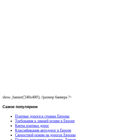
show_banner('240x400'); //размер баннера ?>
Самое
популярное
Платные дороги в странах Европы
Требования к зимней резине в Европе
Карты платных дорог
Классификация автодорог в Европе
Скоростной режим на дорогах Европы
Правила дорожного движения. Латвия