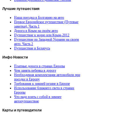
Лучшие
путешествия
Наша поездка в Болгарию на авто
Первое Европейское путешествие (Путевые
заметки). Часть 1
Дорога в Крым на своём авто
Путешествие к морю или Крым-2012
Путешествие по Западной Украине на своем
авто. Часть 2
Путешествие в Беларусь
Инфо
Новости
Платные дороги в странах Европы
Чем занять ребенка в дороге
Необходимая комплектация автомобиля при
поездке в Европу
Требования к зимней резине в Европе
Использование ближнего света в странах
Европы
Что надо взять с собой в зимнее
автопутешествие
Карты
и путеводители
Автомобильная карта Латвии
Европа на колесах. Испания
Европа на колесах. Франция