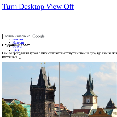
Turn Desktop View Off
Главная
Новости
Случайный
совет
Форум
FAQ
Самым престижным туром в мире становится автопутешествие не туда, где «все включен
настоящее»...
Общая информация
Советы Автотуристу
Правила дор.движения
Карты
Карты и путеводители
Интерактивная карта
Карты платных дорог
Карта сайта