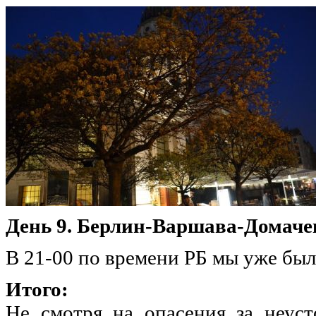
День 9.
Берлин-Варшава-Домаче
В 21-00 по времени РБ мы уже был
Итого:
Не смотря на опасения за неус