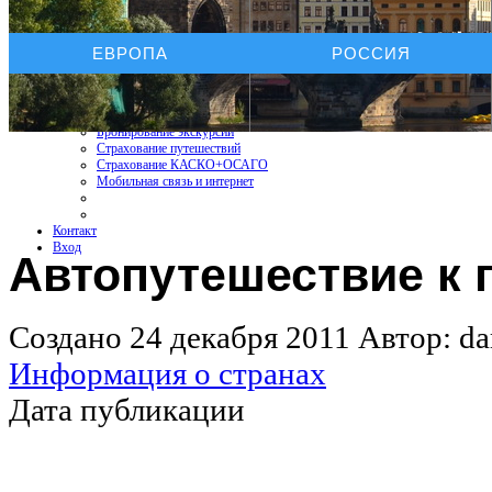
Услуги On-line
ЕВРОПА
РОССИЯ
Бронирование отелей
Бронирование автомобиля
Бронирование экскурсий
Страхование путешествий
Страхование КАСКО+ОСАГО
Мобильная связь и интернет
Контакт
Вход
Автопутешествие к 
Создано 24 декабря 2011
Автор: da
Информация о странах
Дата публикации