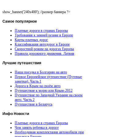
show_banner('240x400'); //размер баннера ?>
Самое
популярное
Платные дороги в странах Европы
Требования к зимней резине в Европе
Карты платных дорог
Классификация автодорог в Европе
Скоростной режим на дорогах Европы
Правила дорожного движения. Латвия
Лучшие
путешествия
Наша поездка в Болгарию на авто
Первое Европейское путешествие (Путевые
заметки). Часть 1
Дорога в Крым на своём авто
Путешествие к морю или Крым-2012
Путешествие по Западной Украине на своем
авто. Часть 2
Путешествие в Беларусь
Инфо
Новости
Платные дороги в странах Европы
Чем занять ребенка в дороге
Необходимая комплектация автомобиля при
поездке в Европу