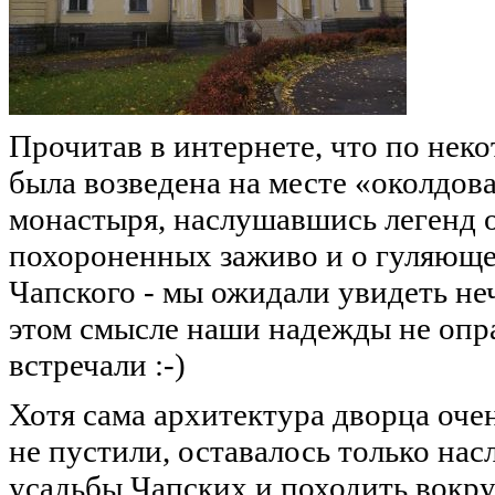
Прочитав в интернете, что по нек
была возведена на месте «околдов
монастыря, наслушавшись легенд 
похороненных заживо и о гуляюще
Чапского - мы ожидали увидеть не
этом смысле наши надежды не опр
встречали :-)
Хотя сама архитектура дворца очен
не пустили, оставалось только на
усадьбы Чапских и походить вокру