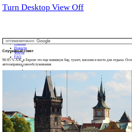
Turn Desktop View Off
Главная
Новости
Случайный
совет
Форум
FAQ
90-95 % АЗС в Европе это еще минимум бар, туалет, магазин и место для отдыха. Оста
автозаправки самообслуживания.
Общая информация
Советы Автотуристу
Правила дор.движения
Карты
Карты и путеводители
Интерактивная карта
Карты платных дорог
Карта сайта