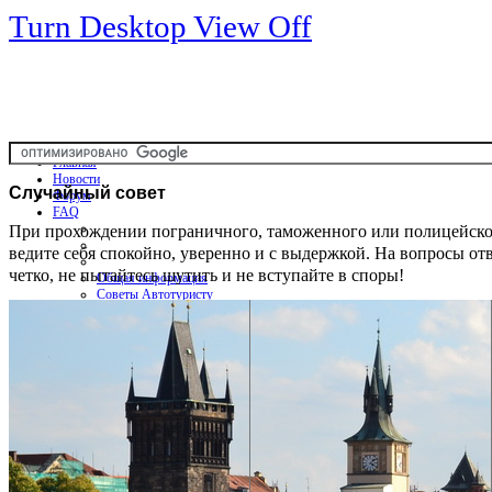
Turn Desktop View Off
Главная
Новости
Случайный
совет
Форум
FAQ
При прохождении пограничного, таможенного или полицейско
ведите себя спокойно, уверенно и с выдержкой. На вопросы от
четко, не пытайтесь шутить и не вступайте в споры!
Общая информация
Советы Автотуристу
Правила дор.движения
Карты
Карты и путеводители
Интерактивная карта
Карты платных дорог
Карта сайта