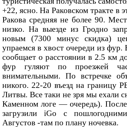
туристическая получалась самосто
+22, ясно. На Раковском тракте в 
Ракова средняя
не
более 90. Мест
низко. На выезде
из
Гродно зап
новым (7300 минус скидка) це
упраемся в хвост очереди
из
фур. 
сообщает о расстоянии в 2.5 км
д
фур гуляют
по
проезжей час
внимательными. По встречке об
никого. 22-20 въезд
на
границу РБ
Литвы. Все таки
не
зря
мы
ехали с
Каменном логе — очередь). Посл
загрузили iGo с пошлогодни
Августов -там
по
плану ночевка.