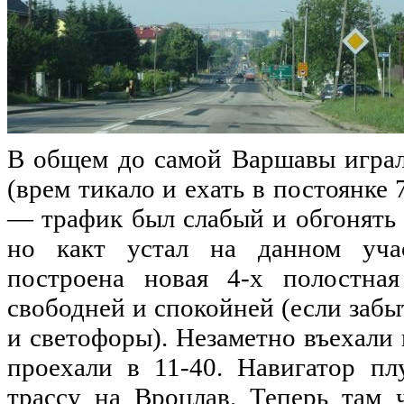
В общем
до
самой Варшавы играл
(врем тикало и ехать в постоянке 
— трафик был слабый и обгонят
но
какт устал
на
данном учас
построена новая 4-х полостна
свободней и спокойней (
если
забыт
и светофоры). Незаметно въехали 
проехали в 11-40. Навигатор п
трассу
на
Вроцлав. Теперь там ч