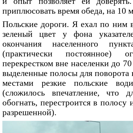
и
опыт
позволяет
ей
доверять
приплюсовать
время
обеда
,
на
10
м
Польские
дороги
. Я
ехал
по
ним
зеленый
цвет
у
фона
указател
окончания
населенного
пункт
(
практически
постоянное
)
о
перекрестком
вне
населенки
до
70 
выделенные
полосы
для
поворота
местами
резкие
польские
води
(
сложилось
впечатление
, что 
обогнать
,
перестроится
в
полосу
разрешенной
).