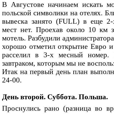
В
Августове
начинаем
искать
мо
польской
символики
на
отелях
.
Бл
вывеска
занято
(FULL) в еще 2
мест
нет.
Проехав
около
10 км з
мотель
.
Разбудили
администратор
хорошо
отметил
открытие
Евро
и
расселил
в 3-х
месный
номер
.
завтраком
,
которым
мы
не
восполь
Итак
на
первый
день
план
выполн
24-00.
День
второй
.
Суббота
.
Польша
.
Проснулись
рано
(
разница
во
вр