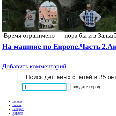
Время ограничено — пора бы и в
Зальцб
На машине
по
Европе.Часть 2.А
Добавить комментарий
Европа
Россия
Беларусь
Украина