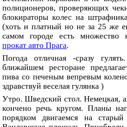
полиционеров, проверяющих чеки
блокираторы колес
на
штрафниках
(хоть и платный
но
не
за 25 же
е
самом городе есть множество 
прокат авто Прага
.
Погода
отличная
-сразу гулять
ближайшем ресторане предлагае
пива со печеным вепревым колено
здравствуй веселая гулянка )
Утро. Шведский стол. Немецкая, ан
кончено речь кругом. Планы на
порядком двигаемся
на
старый 
Вацлавскую площадь. Приобрели