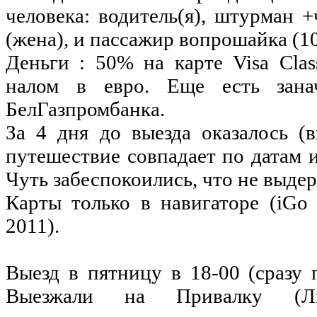
человека
:
водитель
(я),
штурман
+
(
жена
), и
пассажир
вопрошайка
(
1
Деньги
: 50%
на
карте
Visa Clas
налом
в
евро
. Еще
есть
зана
БелГазпромбанка
.
За
4 дня
до
выезда
оказалось
(
в
путешествие
совпадает
по
датам
Чуть
забеспокоились
, что
не
выде
Карты только в навигаторе (iGo
2011).
Выезд в пятницу в 18-00 (сразу 
Выезжали
на
Привалку (Лит