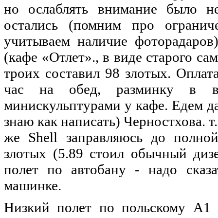
но
ослаблять внимание
было
не
остались (помним про ограни
учитываем наличие фоторадаров
(кафе «Отлет»., в виде старого са
троих составил 98
злотых
. Оплат
час
на
обед, разминку в 
минискульптурами у кафе. Едем да
знаю как написать) Черностхова. т.
же Shell заправляюсь
до
полной
злотых
(5.89 стоил обычный дизе
полет
по
автобану - надо сказа
машинке.
Низкий полет
по
польскому А1