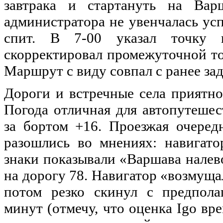
завтрака
и
стартануть
на
Вар
администратора
не
увенчалась
ус
спит
. В 7-00
указал
точку
скорректировал
промежуточной
т
Маршрут
с
виду
совпал
с
ранее
за
Дороги
и
встречные
села
приятно
Погода
отличная
для
автопутешес
за бортом +16.
Проезжая
очеред
разошлись
во
мнениях
:
навигато
знаки
показывали
«
Варшава
налев
на
дорогу
78. Навигатор «
возмуща
потом
резко
скинул
с
предпола
минут
(
отмечу
, что
оценка
Igo
вр