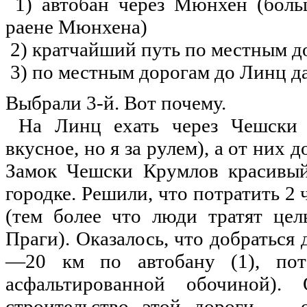
1) автобан через Мюнхен (боль
раене Мюнхена)
2) кратчайший
путь
по
местным до
3)
по
местным дорогам
до
Линц д
Выбрали 3-й. Вот почему.
На Линц ехать через Чешски Б
вкусное,
но
я за рулем), а от них
д
Замок Чешски Крумлов красивый
городке.
Решили
, что потратить 2
(тем более что люди тратят це
Праги
). Оказалось, что добраться
—20 км
по
автобану (1),
по
асфальтированной обочиной)
строительство этой
дороги
— о