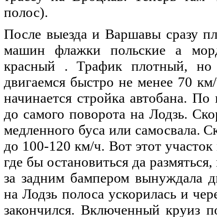
полос).
После
выезда
и Варшавы сразу пл
машин флажки
польские
а морд
красный . Трафик плотный,
но
двигаемся быстро
не
менее 70 км
начинается стройка автобана. По
до
самого
поворота
на
Лодзь. Ско
медленного буса или самосвала. С
до
100-120 км/ч. Вот этот участок
где бы остановиться да размяться,
за задним бампером вынуждала д
на
Лодзь полоса ускорилась и чер
закончился. Включенный круиз по