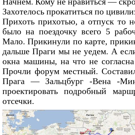
Начнем
.
Кому
не
нравиться
—
скр
Захотелось
прокатиться
по
цивили
Прихоть
прихотью
, а
отпуск
то
н
было
на
поездочку
всего
5
рабо
Мало
.
Прикинули
по
карте
,
прики
дальше
Праги
мы
не
уедем
. А
есл
окна
машины
,
на
что
не
согласна
Прочли
форум
местный
.
Состави
Прага
—
Зальцбург
-Вена
-Ми
проектировать
подробный
марш
отсечки
.