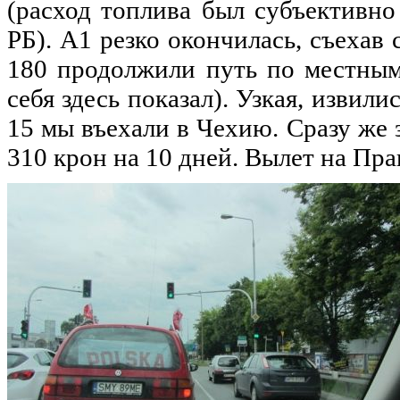
(расход топлива был субъективн
РБ). А1
резко
окончилась, съехав 
180 продолжили
путь
по
местным
себя здесь показал). Узкая, извили
15
мы
въехали в Чехию.
Сразу
же з
310 крон
на
10
дней
. Вылет
на
Праг