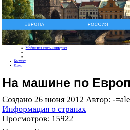
Услуги On-line
ЕВРОПА
РОССИЯ
Бронирование отелей
Бронирование автомобиля
Бронирование экскурсий
Страхование путешествий
Страхование КАСКО+ОСАГО
Мобильная связь и интернет
Контакт
Вход
На машине по Европ
Создано 26 июня 2012
Автор: -=ale
Информация о странах
Просмотров: 15922