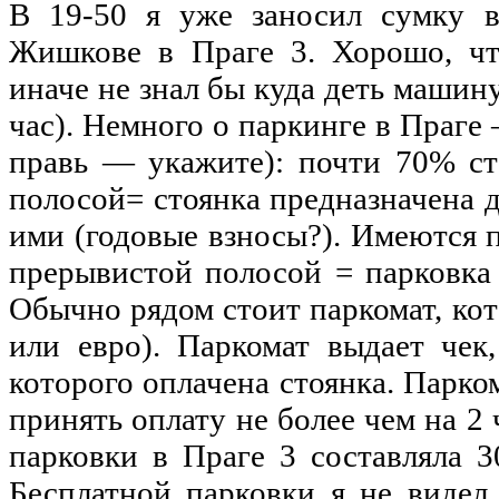
В 19-50 я уже заносил сумку 
Жишкове в Праге 3. Хорошо, что
иначе
не
знал бы куда деть машин
час). Немного о паркинге в Праг
правь — укажите): почти 70% с
полосой= стоянка предназначена 
ими (годовые взносы?). Имеются 
прерывистой полосой = парковка 
Обычно рядом стоит паркомат, ко
или
евро
). Паркомат выдает чек
которого оплачена стоянка. Парк
принять оплату
не
более чем
на
2 
парковки в Праге 3 составляла 
Бесплатной парковки я
не
видел