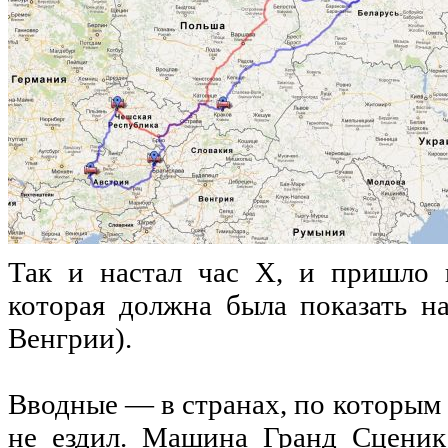
Так и
настал
час Х, и
пришло
которая
должна
была
показать
на
Венгрии
).
Вводные
— в
странах
,
по
которым
не
ездил
.
Машина
Гранд
Сценик