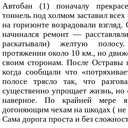
Автобан (1) поначалу прекрас
тоннель под холмом заставил всех
на
горизонте возрадовали взгляд. 
начинался ремонт — расставля
раскатывали) желтую
полосу
протяжении
около
10 км.,
но
движ
своим сторонам. После Остравы 
когда сообщали что «потряхивае
полосе трясло так, что разгов
существенно упрощает жизнь,
но
наверное
. По крайней мере
догоняющим чехам
на
шкодах (
не
Сама дорога проста и без сложност