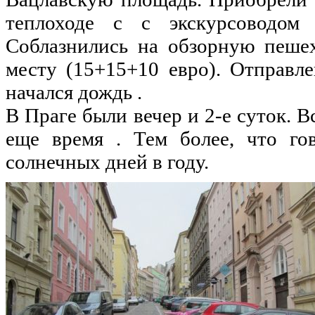
теплоходе с с экскурсоводо
Соблазнились
на
обзорную пеше
месту (15+15+10
евро
). Отправл
начался дождь .
В Праге
были
вечер и 2-е суток. 
еще
время
. Тем более, что го
солнечных
дней
в году.