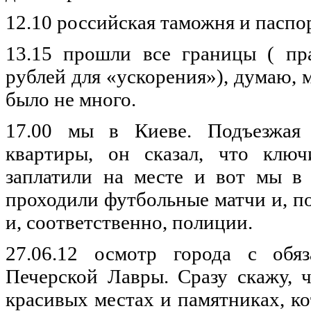
12.10
российская
таможня
и
паспо
13.15
прошли
все
границы
(
пр
рублей
для «
ускорения
»),
думаю
,
было
не
много
.
17.00
мы
в
Киеве
.
Подъезжая
квартиры
,
он
сказал
, что
ключ
заплатили
на
месте
и вот
мы
проходили
футбольные
матчи
и,
п
и,
соответственно
,
полиции
.
27.06.12
осмотр
города
с
обя
Печерской
Лавры
.
Сразу
скажу
, 
красивых
местах
и
памятниках
,
к