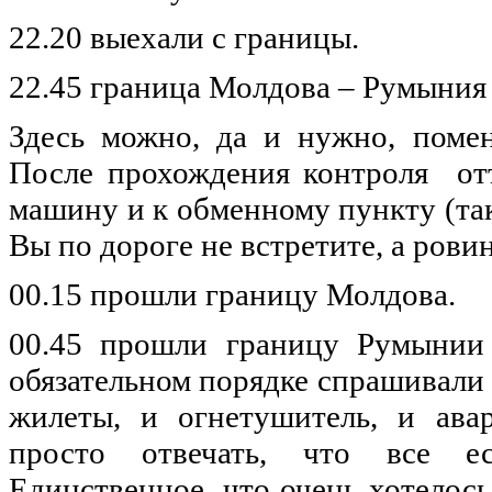
22.20
выехали
с
границы
.
22.45
граница
Молдова
–
Румыния
Здесь
можно
,
да
и
нужно
,
поме
После
прохождения
контроля
от
машину
и к
обменному
пункту
(та
Вы
по
дороге
не
встретите
, а
ровин
00.15
прошли
границу
Молдова
.
00.45
прошли
границу
Румынии
обязательном
порядке
спрашивали
жилеты
, и
огнетушитель
, и
ава
просто
отвечать
, что все
е
Единственное
, что
очень
хотелось