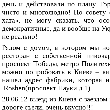
день
и
действовали
по
плану
.
Го
чисто
и
многолюдно
!
По
совету
хата
»,
не
могу
сказать
, что
осо
демократичные
,
да
и
вообще
на
Ук
не
реально
!
Рядом
с
домом
, в
котором
мы
но
ресторан
с
собственной
пивова
проспект
Победы
,
метро
Политех
можно
попробовать
в
Киеве
–
ки
нашел
адрес
фабрики
,
которая
и
Roshen
(
проспект
Науки
д.1)
28.06.12
выезд
из
Киева
с
заездом
дороге
съели
,
очень
вкусно
!!!