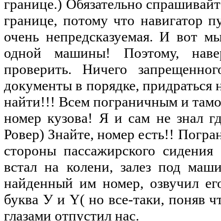
границе
.)
Обязательно
спрашивайт
границе
,
потому
что
навигатор
п
очень
непредсказуемая
. И вот
м
одной
машины
!
Поэтому
,
наве
проверить
.
Ничего
запрещенног
документы
в
порядке
,
придраться
найти
!!!
Всем
пограничным
и
там
номер
кузова
! Я и сам
не
знал
г
Ровер
)
Знайте
,
номер
есть
!!
Погра
стороны
пассажирского
сидения
встал
на
колени
,
залез
под
маши
найденный
им
номер
,
озвучил
ег
буква
У и Y(
но
все-таки
,
поняв
чт
глазами
отпустил
нас.