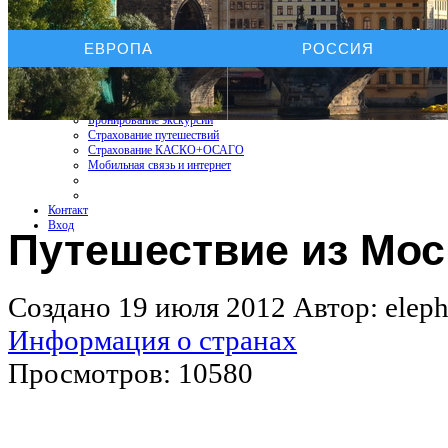
Услуги On-line
ЕВРОПА
РОССИЯ
Бронирование отелей
Бронирование автомобиля
Бронирование экскурсий
Страхование путешествий
Страхование КАСКО+ОСАГО
Мобильная связь и интернет
Контакт
Вход
Путешествие из Мо
Создано 19 июля 2012
Автор: eleph
Информация о странах
Просмотров: 10580