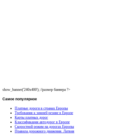
show_banner('240x400'); //размер баннера ?>
Самое
популярное
Платные дороги в странах Европы
Требования к зимней резине в Европе
Карты платных дорог
Классификация автодорог в Европе
Скоростной режим на дорогах Европы
Правила дорожного движения. Латвия