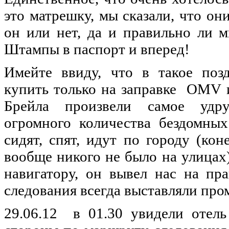
это
матрешку
,
мы
сказали
, что он
он
или нет,
да
и
правильно
ли
м
Штампы
в
паспорт
и
вперед
!
Имейте
ввиду
, что в
такое
поз
купить
только
на
заправке
OMV и
Брейла
произвели
самое
удр
огромного
количества
бездомных
сидят
,
спят
,
идут
по
городу
(
кон
вообще
никого
не
было
на
улицах
навигатору
,
он
вывел
нас
на
пр
следования
всегда
выставляли
про
29.06.12 в 01.30
увидели
отель