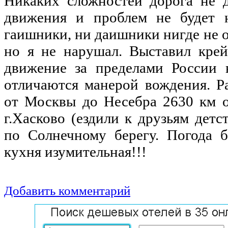
Никаких
сложностей
дорога
не
движения
и
проблем
не
будет
гаишники
,
ни
даишники
нигде
не
но
я
не
нарушал
.
Выставил
кре
движение
за
пределами
России
отличаются
манерой
вождения
.
Р
от
Москвы
до
Несебра
2630
км
г.Хасково (
ездили
к
друзьям
детс
по
Солнечному
берегу
.
Погода
кухня
изумительная
!!!
Добавить комментарий