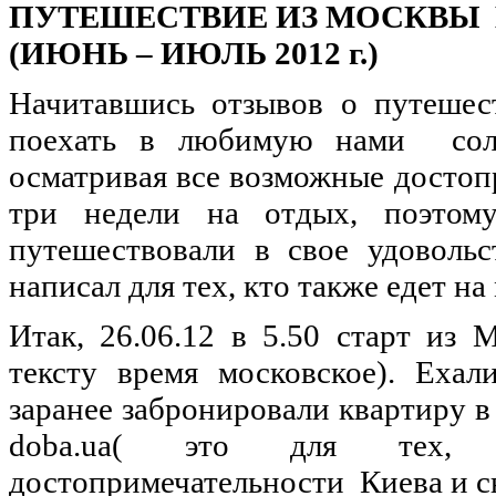
ПУТЕШЕСТВИЕ
ИЗ
МОСКВЫ
(
ИЮНЬ
–
ИЮЛЬ
2012 г.)
Начитавшись
отзывов
о
путешес
поехать
в
любимую
нами
со
осматривая
все
возможные
достоп
три
недели
на
отдых
,
поэтом
путешествовали
в
свое
удовольс
написал
для тех, кто
также
едет
на
Итак
, 26.06.12 в 5.50
старт
из
М
тексту
время
московское
).
Ехал
заранее
забронировали
квартиру
doba.ua( это для те
достопримечательности
Киева
и
с