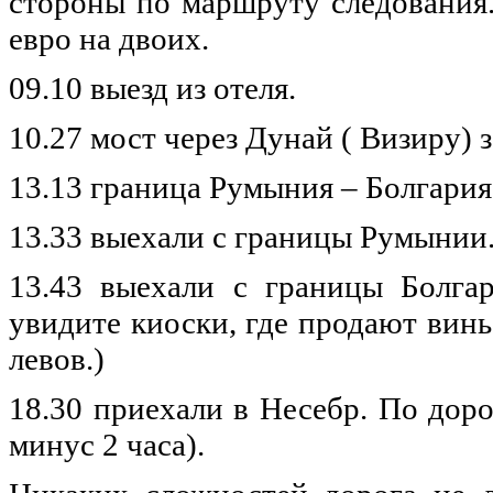
стороны
по
маршруту
следования
евро
на
двоих
.
09.10
выезд
из
отеля
.
10.27
мост
через
Дунай
(
Визиру
)
13.13
граница
Румыния
–
Болгария
13.33
выехали
с
границы
Румынии
13.43
выехали
с
границы
Болга
увидите
киоски
, где
продают
винь
левов
.)
18.30
приехали
в
Несебр
.
По
доро
минус
2
часа
).