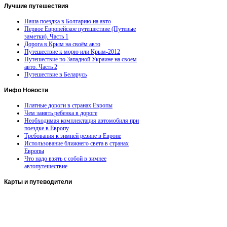
Лучшие
путешествия
Наша поездка в Болгарию на авто
Первое Европейское путешествие (Путевые
заметки). Часть 1
Дорога в Крым на своём авто
Путешествие к морю или Крым-2012
Путешествие по Западной Украине на своем
авто. Часть 2
Путешествие в Беларусь
Инфо
Новости
Платные дороги в странах Европы
Чем занять ребенка в дороге
Необходимая комплектация автомобиля при
поездке в Европу
Требования к зимней резине в Европе
Использование ближнего света в странах
Европы
Что надо взять с собой в зимнее
автопутешествие
Карты
и путеводители
Автомобильная карта Латвии
Европа на колесах. Испания
Европа на колесах. Франция