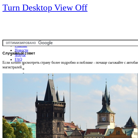
Turn Desktop View Off
Главная
Новости
Случайный
совет
Форум
FAQ
Если хотите посмотреть страну более подробно и поближе - почаще сьезжайте с автоба
магистралей.
Общая информация
Советы Автотуристу
Правила дор.движения
Карты
Карты и путеводители
Интерактивная карта
Карты платных дорог
Карта сайта