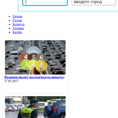
Европа
Россия
Беларусь
Украина
Балтия
Франция вводит экологическую виньетку
27.03.2017