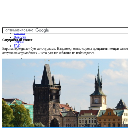
Главная
Новости
Случайный
совет
Форум
FAQ
Европа переживает бум автотуризма. Например, около сорока процентов немцев ежег
отпуска на автомобилях – чего раньше и близко не наблюдалось.
Общая информация
Советы Автотуристу
Правила дор.движения
Карты
Карты и путеводители
Интерактивная карта
Карты платных дорог
Карта сайта
Услуги On-line