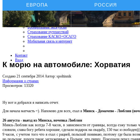
ЕВРОПА
РОССИЯ
Бронирование отелей
Бронирование автомобиля
Бронирование экскурсий
Страхование путешествий
Страхование КАСКО+ОСАГО
Мобильная связь и интернет
Контакт
Вход
К морю на автомобиле: Хорватия
Создано 21 сентября 2014
Автор: spoltinnik
Информация о странах
Просмотров: 13320
Ну вот и добрался я написать отчет.
Для начала матчасть =). Напомню для всех, ехал я
Минск - Домачево - Люблин (ноч
26 августа - выезд из Минска, ночевка Люблин
Минск-Люблин как всегда 7-8 часов, в зависимости от границы, всегда езжу только ч
словили, слава богу ребята хорошие, сделали подарок на свадьбу, 150 тыс и свободен))
9 часов, с учетом того что я ехал с рацией, польский понимаю, поэтому где была возм
но польские дороги такие загруженные в Польше, что пипец. Покушали перед границ