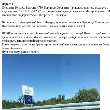
Дорога :
Словакия 10 евро, Венгрия 4780 форинтов, Хорватия (пришлось один раз съезжать с пла
в деревушке) 12 +27+195+20(20-это тоннель на переезд перевала в Макарску) итого 34
Общий итог по дороге туда 188 евро бенз + 60 евро
Назад кратко: Иностранный бенз 176 евро, ну и плюс заправка в Бресте до Минска, ну
По словакии назад ехал по бесплатке, так как платка закончилась=)
ВЕЗДЕ оплачивал карточкой, который раз убеждаюсь - это вещь! Никаких проблем с о
одна зарплатная Белинвестбанка, visa classic, за пару дней до отъезжа сделал на всяки
перекинуть деньги с одной карты на другую.
Единственное место где не брали карты, это в рыбных кафешках и пиццериях на берегу 
самой Хорватии
Ну и еще пару фоток с дороги