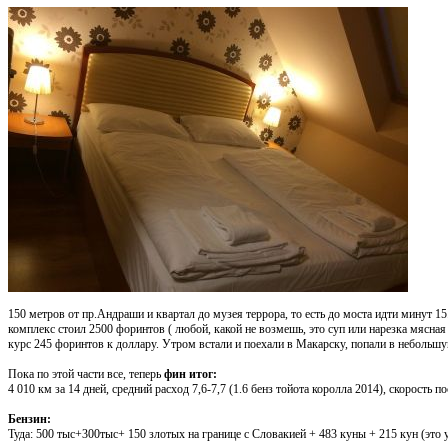
150 метров от пр.Андраши и квартал до музея террора, то есть до моста идти минут 15
комплекс стоил 2500 форинтов ( любой, какой не возмешь, это суп или нарезка мясная 
курс 245 форинтов к доллару. Утром встали и поехали в Макарску, попали в небольшую 
Пока по этой части все, теперь
фин итог:
4 010 км за 14 дней, средний расход 7,6-7,7 (1.6 бенз тойота королла 2014), скорость п
Бензин:
Туда: 500 тыс+300тыс+ 150 злотых на границе с Словакией + 483 куны + 215 кун (это 