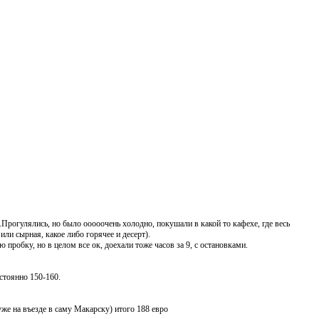
.Прогулялись, но было ооооочень холодно, покушали в какой то кафехе, где весь
или сырная, какое либо горячее и десерт).
пробку, но в целом все ок, доехали тоже часов за 9, с остановками.
остоянно 150-160.
уже на въезде в саму Макарску) итого 188 евро