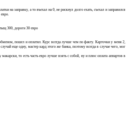
тки на заправку, а то въехал на 0, не рискнул долго ехать, съехал и заправился
 евро.
 тыщ 300, дороги 30 евро
бменом, пошел и оплатил. Курс всегда лучше чем по факту. Карточки у меня 2,
й случай еще одну, мастер кард этого же банка, поэтому всегда в случае чего, мог
макарски, то есть часть евро лучше взять с собой, ну и плюс оплата аппартов в