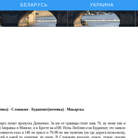
БЕЛАРУСЬ
УКРАИНА
евка) - Словакия - Будапешт(ночевка) - Макарска
.
ерез пункт пропуска Домачево. За км от границы стоит знак 70, ну меня там и
) Заправка в Минске, и в Бресте на а100. Ночь Люблин и на Будапешт, это заняло
ожность ехал и 140 по трассе и 70-90 по нас пунктам (ну где дорога позволяла),
ей в какой то харчевне, не очень. В Словакию въехали, дождь, туман, цыгане