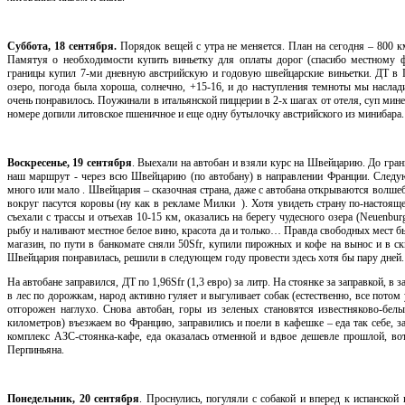
Суббота, 18 сентября.
Порядок вещей с утра не меняется. План на сегодня – 800 км
Памятуя о необходимости купить виньетку для оплаты дорог (спасибо местному ф
границы купил 7-ми дневную австрийскую и годовую швейцарские виньетки. ДТ в Ге
озеро, погода была хороша, солнечно, +15-16, и до наступления темноты мы наслад
очень понравилось. Поужинали в итальянской пиццерии в 2-х шагах от отеля, суп мин
номере допили литовское пшеничное и еще одну бутылочку австрийского из минибара. Д
Воскресенье, 19 сентября
. Выехали на автобан и взяли курс на Швейцарию. До грани
наш маршрут - через всю Швейцарию (по автобану) в направлении Франции. Следу
много или мало . Швейцария – сказочная страна, даже с автобана открываются волш
вокруг пасутся коровы (ну как в рекламе Милки ). Хотя увидеть страну по-настояще
съехали с трассы и отъехав 10-15 км, оказались на берегу чудесного озера (Neuenbu
рыбу и наливают местное белое вино, красота да и только… Правда свободных мест бы
магазин, по пути в банкомате сняли 50Sfr, купили пирожных и кофе на вынос и в скв
Швейцария понравилась, решили в следующем году провести здесь хотя бы пару дней.
На автобане заправился, ДТ по 1,96Sfr (1,3 евро) за литр. На стоянке за заправкой, 
в лес по дорожкам, народ активно гуляет и выгуливает собак (естественно, все потом 
отгорожен наглухо. Снова автобан, горы из зеленых становятся известняково-бе
километров) въезжаем во Францию, заправились и поели в кафешке – еда так себе, за
комплекс АЗС-стоянка-кафе, еда оказалась отменной и вдвое дешевле прошлой, вот
Перпиньяна.
Понедельник, 20 сентября
. Проснулись, погуляли с собакой и вперед к испанской