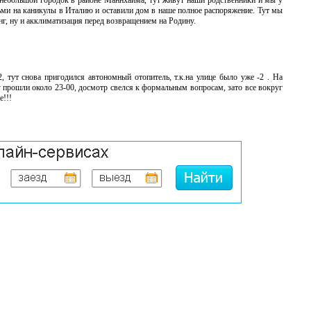
- небольшой городок в районе Маннхайма, тут живут наши родственники и мы у
тьми на каникулы в Италию и оставили дом в наше полное распоряжение. Тут мы
нг, ну и акклиматизация перед возвращением на Родину.
 тут снова пригодился автономный отопитель, т.к.на улице было уже -2 . На
 прошли около 23-00, досмотр свелся к формальным вопросам, зато все вокруг
e!!!