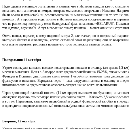
Надо сделать маленькое отступление и сказать, что в Испании вряд ли кто-то слышал о т
испанцев, но и англичан и немцев, которых мы массово встречали в Испании. Наприме
были оранж и мувистар) ни девочка-испанка ни мальчик-англичанин ни то что не знал
помощи . А в прошлом году, ко мне в Испании подходил сосед-англичанин и спраши
что на рамке под номером у меня белорусский флаг и написано «BELARUS”. Показыва
так и думал, а где это?» А тут в горах нас знают, приятно… может они еще и спутни
Отель нашел, подъезд к нему шириной метра 2, еле въехал, но в подземный паркинг
выгрузки багажа и инвалидов», честно сказал об этом на рецепции, они не возражали
отсутствие деревьев, распили в номере что-то из испанских запасов и спать.
Понедельник 11 октября
.
Утром жизнь уже казалась веселее, позавтракали, поехали в столицу (аж целых 1,5 км
местные магазины. Цены в Андорре ниже среднеевропейских на 15-25%, также много 
Франции и Испании, диз.топливо стоит менее 1 евро/литр, алкоголь тоже дешевле п
французов и испанцев. Вернулись через 4 часа, загрузили пакеты в машину и впер
шмонали своих на предмет ввоза алкоголя-сигарет, на нас опять ноль внимания.
Через длиннющий платный тоннель (11 км вроде) въезжаем во Францию, и начинаетс
обалденно красиво, температура наконец-то пошла вверх… Каких-то 2,5 часа издевате
и вот он, Перпиньян, выезжаем на любимый и родной французский автобан и вперед, на
и пригодился впервые автономный отопитель (установил летом, по мотивам прошлогод
Вторник, 12 октября.