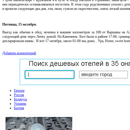
Утром выпили кофе с круасаном и в путь. К обеду въехали в Германию, наша цель 
них периодически останавливаемся погостить. В этом году родственники уехали с де
и провели следующие два дня, ели, пили, гуляли по окрестностям, опять легкий шоппи
Пятница, 15 октября.
Выезд как обычно в обед, ночевка в машине километров за 100 от Варшавы на А2,
следующий день через Литву домой. На Каменном Логе были в районе 17-00, границу
декларировали шины . И вот 17 октября, около 01-00 мы дома... Ура, Home, sweet hom
Добавить комментарий
Европа
Россия
Беларусь
Украина
Балтия