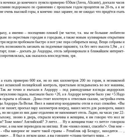
ночевки до конечного пункта примерно 650км (Javea, Alicante), доехали часов
 Испании подорожало по сравнению с прошлым годом процентов на 20-ть, а я не
е очень высокой горы, я конечно знал заранее, но не ожидал что придётся ехать
ху, а именно – посещению пляжей (не частое, т.к. мы не большие любители
оездкам по окрестным городам и городкам, а также новым кулинарным открытиям
 три недели пробежали быстро и вот уже пора собираться назад. Вещи собраны и
ь возможность заезжать на подземные паркинги, т.к без него высота 1,9м , а с
тарт, план – доехать до Андорры, отель забронировали в ближайшем интернет-
 сопротивлялась, как оказалось впоследствии, зря.
 а ехать примерно 600 км, но из них километров 200 по горам, в незнакомой
тоял испанский полицейский контроль, пристально вглядывались во все машины,
. Так же точно и въехали в Андорру – под равнодушные взгляды андоррских
 неуклонно падала, выезжали было +26, а в Андорре вечером было уже +5.Надо
в скрыты в облаках . Дома стоят вплотную к отвесным скалам, застройка очень
ицы Андорра-Ла-Велья. Ввел в навигатор координаты отеля и ехал спокойно. «Вы
и не пахнет, проехал пару километров вперед, нашел место для разворота, нашел
, но ни один из них даже отдаленно не напоминает отель. Ладно, на часах уже 22-
 выхожу, звоню в дверь, открыли мужчина и женщина, я им говорю что мол не
нски? Тоже мимо! Английский? Э литтл…. Ну и женщина тоже «э литтл» говорила
очке, а она мне переводила на инглиш. Я им «понял-понял, спасибо!». Они мне –
 - «Вы наверное не знаете такой страны – Репаблик оф Беларус, находится…. ,
-знаю»… Я был в легком шоке, а вы говорите «страна третьего мира…»