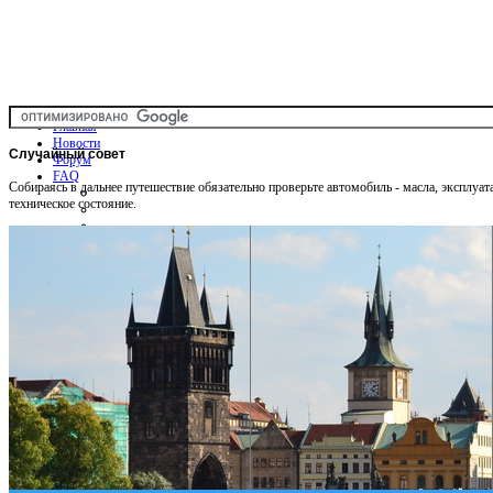
Главная
Новости
Случайный
совет
Форум
FAQ
Собираясь в дальнее путешествие обязательно проверьте автомобиль - масла, эксплуа
техническое состояние.
Общая информация
Советы Автотуристу
Правила дор.движения
Карты
Карты и путеводители
Интерактивная карта
Карты платных дорог
Карта сайта
Услуги On-line