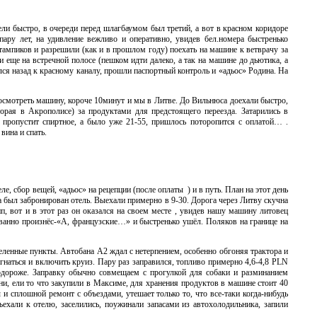
ели быстро, в очереди перед шлагбаумом был третий, а вот в красном коридоре
пару лет, на удивление вежливо и оперативно, увидев бел.номера быстренько
тампиков и разрешили (как и в прошлом году) поехать на машине к ветврачу за
и еще на встречной полосе (пешком идти далеко, а так на машине до дьютика, а
ся назад к красному каналу, прошли паспортный контроль и «адьос» Родина. На
осмотреть машину, короче 10минут и мы в Литве. До Вильнюса доехали быстро,
торая в Акрополисе) за продуктами для предстоящего переезда. Затарились в
е пропустит спиртное, а было уже 21-55, пришлось поторопится с оплатой… .
вина и спать.
еле, сбор вещей, «адьос» на рецепции (после оплаты ) и в путь. План на этот день
 был забронирован отель. Выехали примерно в 9-30. Дорога через Литву скучна
, вот и в этот раз он оказался на своем месте , увидев нашу машину литовец
рованно произнёс-«А, французские…» и быстренько ушёл. Поляков на границе на
селенные пункты. Автобана А2 ждал с нетерпением, особенно обгоняя трактора и
гнаться и включить круиз. Пару раз заправился, топливо примерно 4,6-4,8 PLN
 подороже. Заправку обычно совмещаем с прогулкой для собаки и разминанием
ни, ели то что закупили в Максиме, для хранения продуктов в машине стоит 40
и сплошной ремонт с объездами, утешает только то, что все-таки когда-нибудь
дъехали к отелю, заселились, поужинали запасами из автохолодильника, запили