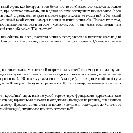
акой стране как Беларусь, а тем более что-то о ней знает, это касается не только
р, при покупке сим-карты, ни в одном из двух посещенных нами салонов (а это
и такой страны, они ее даже в списке стран в компе не могли найти без нашей
вал «какой-такой страны номерные знаки на нашей машине?» Прикол тут в том,
ю пальцем на надпись и говорю – «репаблик оф…», он-«Аааа, ясно, всегда типа
ковый канал «Беларусь-ТВ» смотрят?
 как обычно не влез , поставил машину перед отелем на парковке «только для
. Выгуляли собаку на андоррских улицах – тротуар шириной 1,5 метра и полное
), поставили машину на платной открытой парковке (2 евро/час) и пошли изучать
одежных аутлетов с очень большими скидкми. Сигареты в 2 раза дешевле чем во
роцентов на 15-20, поэтому ежедневно в Андорре (а в выходные особенно) куча
ед – во Францию. По пути заправились – 0,92 евро/литр, на таможне французы
я крутейший спуск вниз по узкой дороге через французские деревеньки, зато
льств над тормозными дисками и колодками и попадаем на равнину, еще немного
 север. Проехали Лион, стали на ночлег, к полуночи похолодало до +5, вот где
ней поездки), шумновато немного, зато тепло!!!