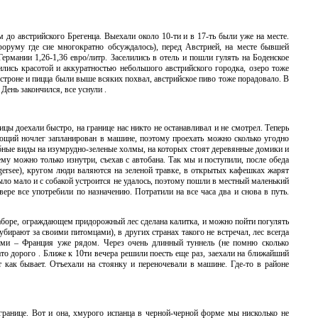
 до австрийского Брегенца. Выехали около 10-ти и в 17-ть были уже на месте.
оруму где сие многократно обсуждалось), перед Австрией, на месте бывшей
рмании 1,26-1,36 евро/литр. Заселились в отель и пошли гулять на Боденское
ились красотой и аккуратностью небольшого австрийского городка, озеро тоже
естроне и пицца были выше всяких похвал, австрийское пиво тоже порадовало. В
ень закончился, все уснули .
цы доехали быстро, на границе нас никто не останавливал и не смотрел. Теперь
ющий ночлег запланирован в машине, поэтому проехать можно сколько угодно
ебные виды на изумрудно-зеленые холмы, на которых стоят деревянные домики и
му можно только изнутри, съехав с автобана. Так мы и поступили, после обеда
rgersee), кругом люди валяются на зеленой травке, в открытых кафешках жарят
ло мало и с собакой устроится не удалось, поэтому пошли в местный маленький
ере все употребили по назначению. Потратили на все часа два и снова в путь.
в заборе, ограждающем придорожный лес сделана калитка, и можно пойти погулять
убирают за своими питомцами), в других странах такого не встречал, лес всегда
лыми – Франция уже рядом. Через очень длинный туннель (не помню сколько
то дорого . Ближе к 10ти вечера решили поесть еще раз, заехали на ближайший
 как бывает. Отъехали на стоянку и переночевали в машине. Где-то в районе
 границе. Вот и она, хмурого испанца в черной-черной форме мы нисколько не