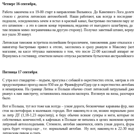
Четверг 16 сентября,
Работа закончена и в 19-00 старт в направлении Вильнюса. До Каменного Лога долет
стояло с десяток литовских автомобилей. Наши работают, как всегда в последние 
подошли, осведомились зачем я встал в красный канал, быстренько поставили пару ш
его штампом – а это в самом конце терминала, недалеко от выездного шлагбаума, да 
там пешком мимо пограничника на другую сторону). Получил заветный штамп, вернул
все ушло 30 минут.
Литовская таможня встретила полнейшим безразличием, таможенник даже отказался 
навигатор быстренько привел к отелю, заселились и сразу рванули в Максиму (ко
магазине, на кассе тётушка напомнила о том, что после 22-00 кассовый аппарат н
Вернулись в гостиницу, отметили начало отпуска распитием бутылочки австралийского 
Пятница 17 сентября
.
С утра все стандартно – подъем, прогулка с собакой в окрестностях отеля, завтрак в от
предусматривал проезд около 950 км до Франкфурта/Одер где в окрестностях автобана
и ненапряжна. На границе Литвы и Польши обычно стоит литовский патрульный джип
рванул к нам навстречу, остановились показали паспорта. Взглянув на визы, разоча
было.
Вот и Польша, тут все тоже как всегда – узкие дороги, бесконечные караваны фур, на
стоя на светофорах в маленьких городах. Вот наконец-то и он, можно нормально разо
за литр ДТ (1,18-1,23 евро/литр), я беру обычно всякие суперы и меги, которые
собственных конечностей, в кафешках в Польше не питались в целях экономии време
литровый автохолодильник. Стемнело, автобан закончился, опять узкая дорога, фуры 
здесь будет «город-сад» , т.е. нормальный автобан. Ну вот, наконец-то в 22-30 по
литовским пивом и спать.