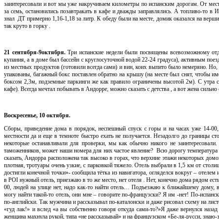
заинтересовали и вот мы уже накручиваем километры по испанским дорогам. От места 
за семь, остановились позавтракать в кафе и дважды заправлялись. А топливо-то в
знал ДТ примерно 1,16-1,18 за литр. К обеду были на месте, домик оказался на вершин
так круто в горку .
21 сентября-9октября.
Три испанские недели были посвящены всевозможному отды
купания, а в доме был бассейн с круглосуточной водой 22-24 градуса), активным п
из местных продуктов (готовили всегда сами) и вин, коих выпито было немеряно. Но,
упакованы, багажный бокс поставлен обратно на крышу (на месте был снят, чтобы имет
боксом 2,3м, подземные паркинги же как правило ограничены высотой 2м). С утра с
кафе). Всегда мечтал побывать в Андорре, можно сказать с детства , а вот жена сильно
Воскресенье, 10 октября.
Сборы, приведение дома в порядок, неспешный спуск с горы и на часах уже 14-00,
местности да и еще в темноте быстро ехать не получается. Незадолго до границы с
некоторые останавливали для проверки, мы как обычно никого не заинтересовали
таможенников, может наши номера для них частое явление? Всю дорогу температура
сказать, Андорра расположена так высоко в горах, что верхние этажи некоторых домо
плотная, тротуары очень узкие, с парковкой тяжело. Отель выбрали в 1,5 км от стол
достигли конечной точки»- сообщила тётка из навигатора, огляделся вокруг – отелем 
в POI нужный отель, приезжаю в то же место, нет отеля . Нет, конечно дома рядом есть
00, людей на улице нет, надо как-то найти отель… Подъезжаю к ближайшему дому,
могу найти такой-то отель, они мне – говорите по-французски? Я им -нет! По-испа
по-английски. Так мужчина и рассказывал по-каталонски и даже рисовал схему на лист
«гуд лак!» и вслед «а вы собственно говоря откуда сами-то?»Я даже вернулся назад
женщина махнула рукой, типа «не рассказывай» и на французском «Бе-ля-русси, знаю