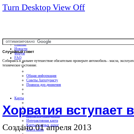
Turn Desktop View Off
Главная
Новости
Случайный
совет
Форум
FAQ
Собираясь в дальнее путешествие обязательно проверьте автомобиль - масла, эксплуа
техническое состояние.
Общая информация
Советы Автотуристу
Правила дор.движения
Карты
Хорватия вступает 
Карты и путеводители
Интерактивная карта
Создано 01 апреля 2013
Карты платных дорог
Карта сайта