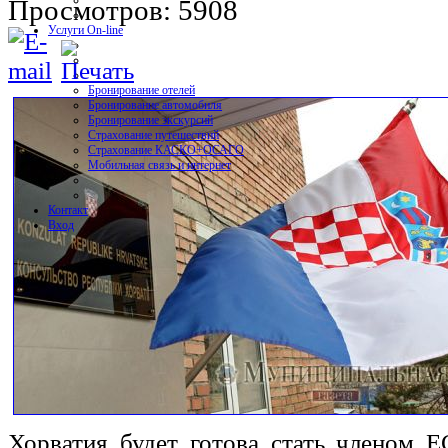
Просмотров: 5908
Услуги On-line
Бронирование отелей
Бронирование автомобиля
Бронирование экскурсий
Страхование путешествий
Страхование КАСКО+ОСАГО
Мобильная связь и интернет
Контакт
Вход
Хорватия будет готова стать членом Е