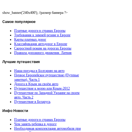
show_banner('240x400'); //размер баннера ?>
Самое
популярное
Платные дороги в странах Европы
Требования к зимней резине в Европе
Карты платных дорог
Классификация автодорог в Европе
Скоростной режим на дорогах Европы
Правила дорожного движения. Латвия
Лучшие
путешествия
Наша поездка в Болгарию на авто
Первое Европейское путешествие (Путевые
заметки). Часть 1
Дорога в Крым на своём авто
Путешествие к морю или Крым-2012
Путешествие по Западной Украине на своем
авто. Часть 2
Путешествие в Беларусь
Инфо
Новости
Платные дороги в странах Европы
Чем занять ребенка в дороге
Необходимая комплектация автомобиля при