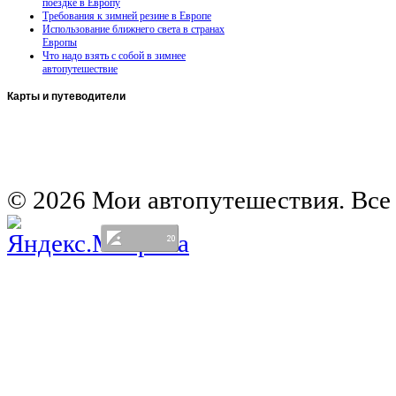
поездке в Европу
Требования к зимней резине в Европе
Использование ближнего света в странах
Европы
Что надо взять с собой в зимнее
автопутешествие
Карты
и путеводители
Автомобильная карта Латвии
Европа на колесах. Испания
Европа на колесах. Франция
Германия на автомобиле
© 2026 Мои автопутешествия. Все