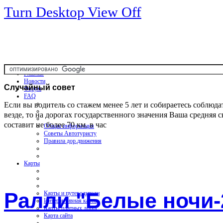
Turn Desktop View Off
Главная
Новости
Случайный
совет
Форум
FAQ
Если вы водитель со стажем менее 5 лет и собираетесь соблюда
везде, то на дорогах государственного значения Ваша средняя с
составит не более 70 км. в час
Общая информация
Советы Автотуристу
Правила дор.движения
Карты
Ралли "Белые ночи-
Карты и путеводители
Интерактивная карта
Карты платных дорог
Карта сайта