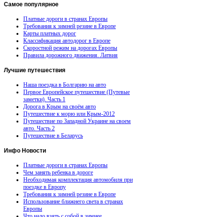
Самое
популярное
Платные дороги в странах Европы
Требования к зимней резине в Европе
Карты платных дорог
Классификация автодорог в Европе
Скоростной режим на дорогах Европы
Правила дорожного движения. Латвия
Лучшие
путешествия
Наша поездка в Болгарию на авто
Первое Европейское путешествие (Путевые
заметки). Часть 1
Дорога в Крым на своём авто
Путешествие к морю или Крым-2012
Путешествие по Западной Украине на своем
авто. Часть 2
Путешествие в Беларусь
Инфо
Новости
Платные дороги в странах Европы
Чем занять ребенка в дороге
Необходимая комплектация автомобиля при
поездке в Европу
Требования к зимней резине в Европе
Использование ближнего света в странах
Европы
Что надо взять с собой в зимнее