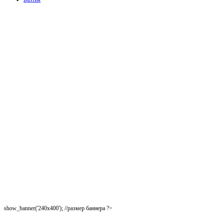
show_banner('240x400'); //размер баннера ?>