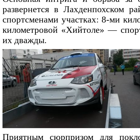
развернется в Лахденпохском р
спортсменами участках: 8-ми кил
километровой «Хийтоле» — спор
их дважды.
Приятным сюрпризом для покло