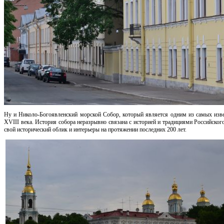
Ну и Николо-Богоявленский морской Собор, который является одним из самых изве
XVIII века. История собора неразрывно связана с историей и традициями Российског
свой исторический облик и интерьеры на протяжении последних 200 лет.