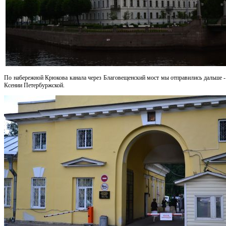
По набережной Крюкова канала через Благовещенский мост мы отправились дальше -
Ксении Петербуржской.