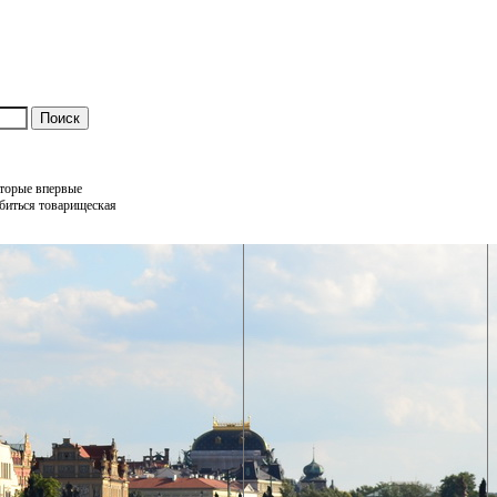
оторые впервые
обиться товарищеская