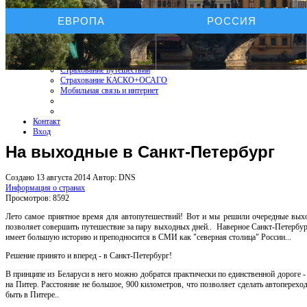
ЕВРОПА
РОССИЯ
Бронирование отелей
Бронирование автомобиля
Бронирование экскурсий
Страхование путешествий
Страхование КАСКО+ОСАГО
Мобильная связь и интернет
Контакт
Вход
На выходные в Санкт-Петербург
Создано 13 августа 2014
Автор: DNS
Информация о странах
Просмотров: 8592
Лето самое приятное время для автопутешествий! Вот и мы решили очередные выход
позволяет совершить путешествие за пару выходных дней.. Наверное Санкт-Петербур
имеет большую историю и преподносится в СМИ как "северная столица" России...
Решение принято и вперед - в Санкт-Петербург!
В принципе из Беларуси в него можно добратся практически по единственной дороге 
на Питер. Расстояние не большое, 900 километров, что позволяет сделать автопереход
быть в Питере..