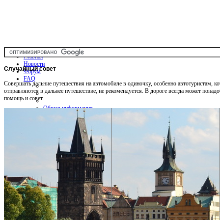
Главная
Новости
Случайный
совет
Форум
FAQ
Совершать дальние путешествия на автомобиле в одиночку, особенно автотуристам, к
отправляются в дальнее путешествие, не рекомендуется. В дороге всегда может понад
помощь и совет.
Общая информация
Советы Автотуристу
Правила дор.движения
Карты
Карты и путеводители
Интерактивная карта
Карты платных дорог
Карта сайта
Услуги On-line