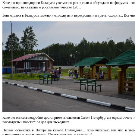
Конечно про автодороги Беларуси уже много раз писали и обсуждали на форумах - э
сожалению, не скажешь о российском участке Е95...
Зона отдыха в Беларуси: можно и отдохнуть, и перекусить, и в туалет сходить... Все ч
Конечно описать подробно достопримечательности Санкт-Петербурга в одном отчете н
посмотреть и посетить за два дня выходных...
Первая остановка в Питере на канале Грибоедова... примечательно тем что в эт
одновременно десять мостов. Правда нам это не удалось..:)