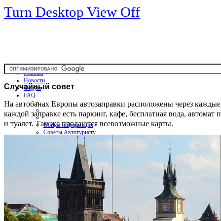
Turn Desktop View Off
Главная
Новости
Случайный
совет
Форум
FAQ
На автобанах Европы автозаправки расположены через каждые 
каждой заправке есть паркинг, кафе, бесплатная вода, автомат 
и туалет. Там же продаются всевозможные карты.
Общая информация
Советы Автотуристу
Правила дор.движения
Карты
Карты и путеводители
Интерактивная карта
Карты платных дорог
Карта сайта