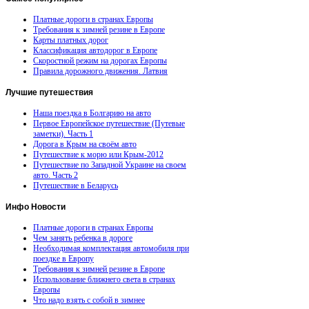
Платные дороги в странах Европы
Требования к зимней резине в Европе
Карты платных дорог
Классификация автодорог в Европе
Скоростной режим на дорогах Европы
Правила дорожного движения. Латвия
Лучшие
путешествия
Наша поездка в Болгарию на авто
Первое Европейское путешествие (Путевые
заметки). Часть 1
Дорога в Крым на своём авто
Путешествие к морю или Крым-2012
Путешествие по Западной Украине на своем
авто. Часть 2
Путешествие в Беларусь
Инфо
Новости
Платные дороги в странах Европы
Чем занять ребенка в дороге
Необходимая комплектация автомобиля при
поездке в Европу
Требования к зимней резине в Европе
Использование ближнего света в странах
Европы
Что надо взять с собой в зимнее