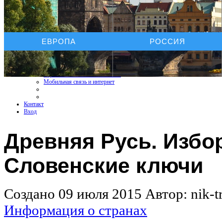
Услуги On-line
ЕВРОПА
РОССИЯ
Бронирование отелей
Бронирование автомобиля
Бронирование экскурсий
Страхование путешествий
Страхование КАСКО+ОСАГО
Мобильная связь и интернет
Контакт
Вход
Древняя Русь. Избо
Словенские ключи
Создано 09 июля 2015
Автор: nik-tr
Информация о странах