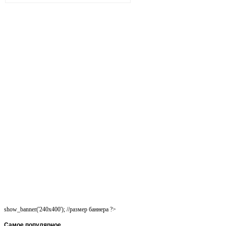
show_banner('240x400'); //размер баннера ?>
Самое
популярное