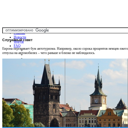
Главная
Новости
Случайный
совет
Форум
FAQ
Европа переживает бум автотуризма. Например, около сорока процентов немцев ежег
отпуска на автомобилях – чего раньше и близко не наблюдалось.
Общая информация
Советы Автотуристу
Правила дор.движения
Карты
Карты и путеводители
Интерактивная карта
Карты платных дорог
Карта сайта
Услуги On-line