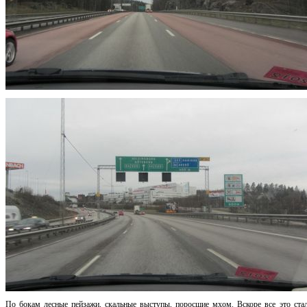
По бокам лесные пейзажи, скальные выступы, поросшие мхом. Вскоре все это стал