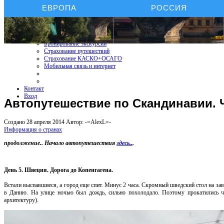
ЕВРОПА
РОССИЯ
Бронирование отелей
Бронирование автомобиля
Бронирование экскурсий
Страхование путешествий
Страхование КАСКО+ОСАГО
Мобильная связь и интернет
Контакт
Вход
Автопутешествие по Скандинавии. 
Создано 28 апреля 2014
Автор: -=AlexL=-
Информация о странах
продолжение.. Начало автопутешествия
здесь..
.
День 5. Швеция. Дорога до Копенгагена.
Встали выспавшиеся, а город еще спит. Минус 2 часа. Скромный шведский стол на зав
в Данию. На улице ночью был дождь, сильно похолодало. Поэтому прокатились ч
архитектуру).