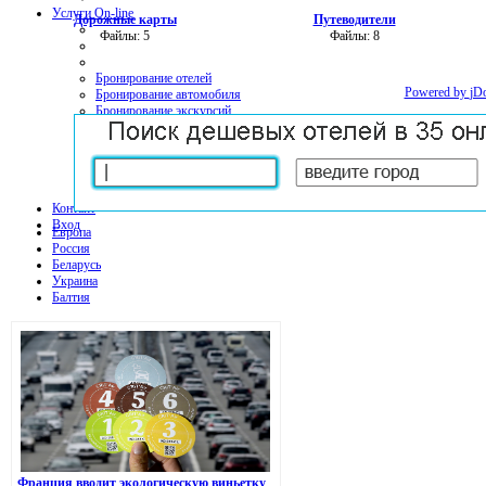
Услуги On-line
Дорожные карты
Путеводители
Файлы: 5
Файлы: 8
Бронирование отелей
Powered by
jD
Бронирование автомобиля
Бронирование экскурсий
Страхование путешествий
Страхование КАСКО+ОСАГО
Мобильная связь и интернет
Контакт
Вход
Европа
Россия
Беларусь
Украина
Балтия
Франция вводит экологическую виньетку