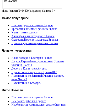
30.11.2016
show_banner('240x400'); //размер баннера ?>
Самое
популярное
Платные дороги в странах Европы
Требования к зимней резине в Европе
Карты платных дорог
Классификация автодорог в Европе
Скоростной режим на дорогах Европы
Правила дорожного движения. Латвия
Лучшие
путешествия
Наша поездка в Болгарию на авто
Первое Европейское путешествие (Путевые
заметки). Часть 1
Дорога в Крым на своём авто
Путешествие к морю или Крым-2012
Путешествие по Западной Украине на своем
авто. Часть 2
Путешествие в Беларусь
Инфо
Новости
Платные дороги в странах Европы
Чем занять ребенка в дороге
Необходимая комплектация автомобиля при