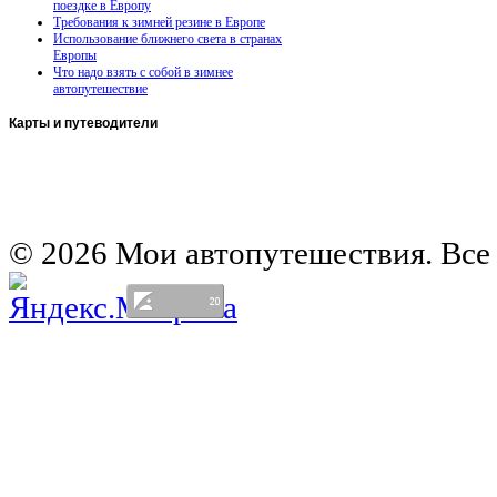
поездке в Европу
Требования к зимней резине в Европе
Использование ближнего света в странах
Европы
Что надо взять с собой в зимнее
автопутешествие
Карты
и путеводители
Автомобильная карта Латвии
Европа на колесах. Испания
Европа на колесах. Франция
Германия на автомобиле
© 2026 Мои автопутешествия. Все