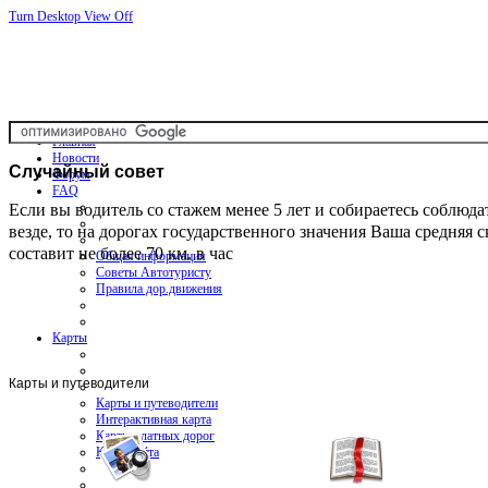
Turn Desktop View Off
Главная
Новости
Случайный
совет
Форум
FAQ
Если вы водитель со стажем менее 5 лет и собираетесь соблюда
везде, то на дорогах государственного значения Ваша средняя с
составит не более 70 км. в час
Общая информация
Советы Автотуристу
Правила дор.движения
Карты
Карты и путеводители
Карты и путеводители
Интерактивная карта
Карты платных дорог
Карта сайта