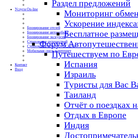
Раздел предложений
Услуги On-line
Мониторинг обмен
Ускорение индекса
Бронирование отелей
Бесплатное размещ
Бронирование автомобиля
Бронирование экскурсий
Форум Автопутешествен
Страхование путешествий
Страхование КАСКО+ОСАГО
Мобильная связь и интернет
Путешествуем по Евр
Испания
Контакт
Вход
Израиль
Туристы для Вас 
Таиланд
Отчёт о поездках 
Отдых в Европе
Индия
Достопримечатель