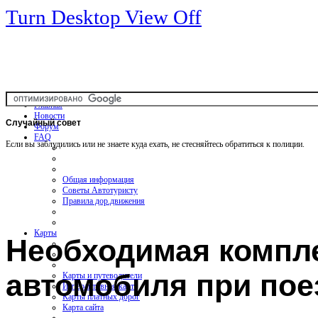
Turn Desktop View Off
Главная
Новости
Случайный
совет
Форум
FAQ
Если вы заблудились или не знаете куда ехать, не стесняйтесь обратиться к полиции.
Общая информация
Советы Автотуристу
Правила дор.движения
Карты
Необходимая компл
автомобиля при пое
Карты и путеводители
Интерактивная карта
Карты платных дорог
Карта сайта