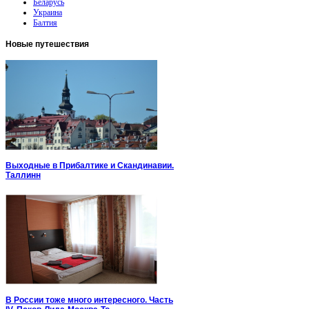
Беларусь
Украина
Балтия
Новые
путешествия
Выходные в Прибалтике и Скандинавии.
Таллинн
В России тоже много интересного. Часть