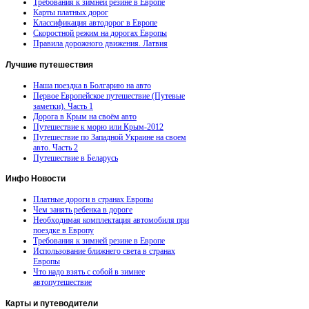
Требования к зимней резине в Европе
Карты платных дорог
Классификация автодорог в Европе
Скоростной режим на дорогах Европы
Правила дорожного движения. Латвия
Лучшие
путешествия
Наша поездка в Болгарию на авто
Первое Европейское путешествие (Путевые
заметки). Часть 1
Дорога в Крым на своём авто
Путешествие к морю или Крым-2012
Путешествие по Западной Украине на своем
авто. Часть 2
Путешествие в Беларусь
Инфо
Новости
Платные дороги в странах Европы
Чем занять ребенка в дороге
Необходимая комплектация автомобиля при
поездке в Европу
Требования к зимней резине в Европе
Использование ближнего света в странах
Европы
Что надо взять с собой в зимнее
автопутешествие
Карты
и путеводители