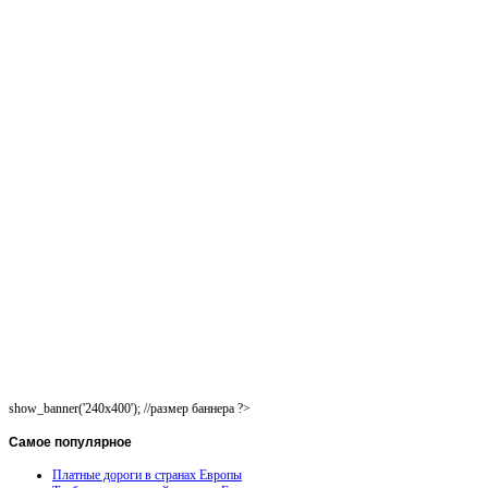
show_banner('240x400'); //размер баннера ?>
Самое
популярное
Платные дороги в странах Европы