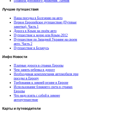
Правила дорожного движения. Латвия
Лучшие
путешествия
Наша поездка в Болгарию на авто
Первое Европейское путешествие (Путевые
заметки). Часть 1
Дорога в Крым на своём авто
Путешествие к морю или Крым-2012
Путешествие по Западной Украине на своем
авто. Часть 2
Путешествие в Беларусь
Инфо
Новости
Платные дороги в странах Европы
Чем занять ребенка в дороге
Необходимая комплектация автомобиля при
поездке в Европу
Требования к зимней резине в Европе
Использование ближнего света в странах
Европы
Что надо взять с собой в зимнее
автопутешествие
Карты
и путеводители
Автомобильная карта Латвии
Европа на колесах. Испания