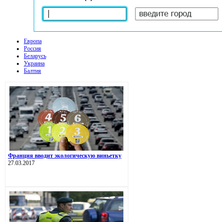
Европа
Россия
Беларусь
Украина
Балтия
Франция вводит экологическую виньетку
27.03.2017