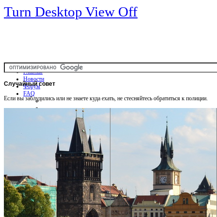
Turn Desktop View Off
Главная
Новости
Случайный
совет
Форум
FAQ
Если вы заблудились или не знаете куда ехать, не стесняйтесь обратиться к полиции.
Общая информация
Советы Автотуристу
Правила дор.движения
Карты
Карты и путеводители
Интерактивная карта
Карты платных дорог
Карта сайта