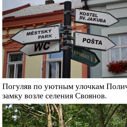
Погуляв по уютным улочкам Полич
замку возле селения Своянов.