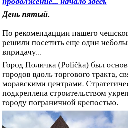
продолжение... начало здесь
День пятый
.
По рекомендацции нашего чешског
решили посетить еще один небольш
впридачу...
Город Поличка (Polička) был основа
городов вдоль торгового тракта, с
моравскими центрами. Стратегиче
подкреплена строительством укреп
городу пограничной крепостью.