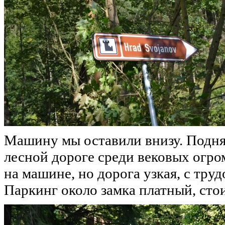
Машину мы оставили внизу. Подня
лесной дороге среди вековых огр
на машине, но дорога узкая, с тру
Паркинг около замка платный, стои