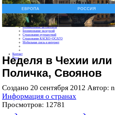
Услуги On-line
ЕВРОПА
РОССИЯ
Бронирование отелей
Бронирование автомобиля
Бронирование экскурсий
Страхование путешествий
Страхование КАСКО+ОСАГО
Мобильная связь и интернет
Контакт
Неделя в Чехии или 
Вход
Поличка, Своянов
Создано 20 сентября 2012
Автор: n
Информация о странах
Просмотров: 12781