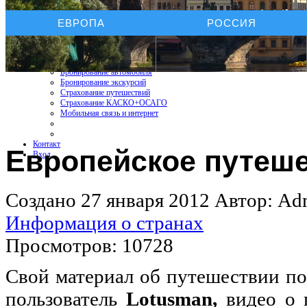
Услуги On-line
ЕВРОПА
РОССИЯ
Бронирование отелей
Бронирование автомобиля
Бронирование экскурсий
Страхование путешествий
Страхование КАСКО+ОСАГО
Мобильная связь и интернет
Контакт
Европейское путеш
Вход
Создано 27 января 2012
Автор: Adm
Информация о странах
Просмотров: 10728
Свой материал об путешествии по
пользователь
Lotusman,
видео о