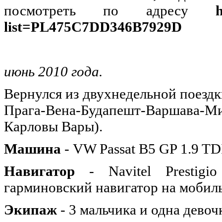
посмотреть по адресу
http
list=PL475C7DD346B7929D
июнь 2010 года.
Вернулся из двухнедельной поезд
Прага-Вена-Будапешт-Варшава-М
Карловы Вары).
Машина
- VW Passat B5 GP 1.9 TD
Навигатор
- Navitel Prestig
гарминовский навигатор на мобил
Экипаж
- 3 мальчика и одна девочк