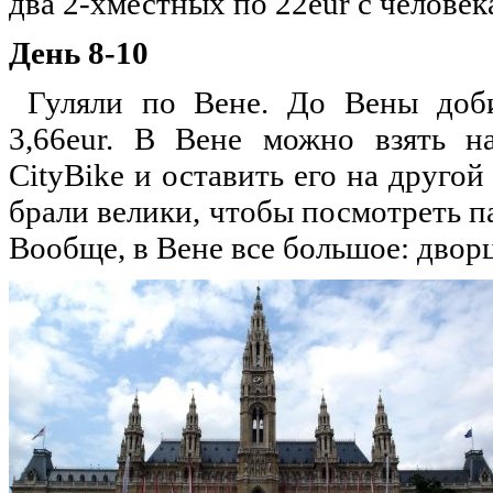
два 2-хместных по 22eur с человек
День 8-10
Гуляли по Вене. До Вены добир
3,66eur. В Вене можно взять н
CityBike и оставить его на другой
брали велики, чтобы посмотреть пар
Вообще, в Вене все большое: дворц