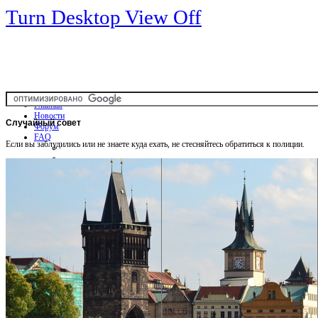
Turn Desktop View Off
Главная
Новости
Случайный
совет
Форум
FAQ
Если вы заблудились или не знаете куда ехать, не стесняйтесь обратиться к полиции.
Общая информация
Советы Автотуристу
Правила дор.движения
Карты
Карты и путеводители
Интерактивная карта
Карты платных дорог
Карта сайта