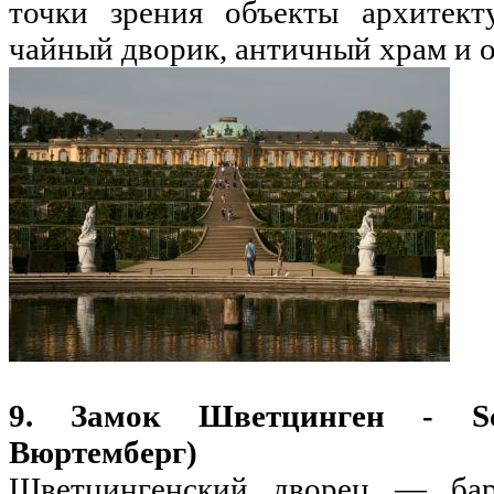
точки зрения объекты архитект
чайный дворик, античный храм и 
9. Замок Шветцинген - Sch
Вюртемберг)
Шветцингенский дворец — баро