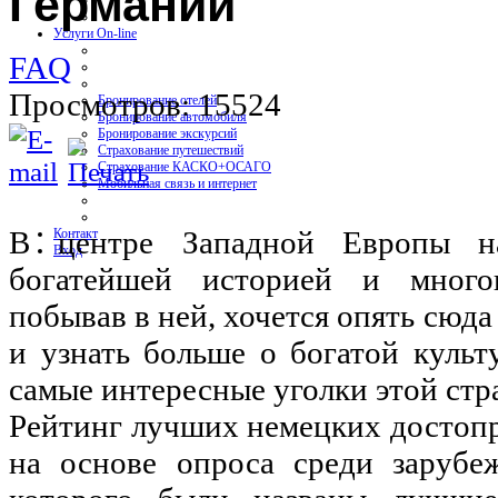
Германии
Услуги On-line
FAQ
Просмотров: 15524
Бронирование отелей
Бронирование автомобиля
Бронирование экскурсий
Страхование путешествий
Страхование КАСКО+ОСАГО
Мобильная связь и интернет
В центре Западной Европы на
Контакт
Вход
богатейшей историей и много
побывав в ней, хочется опять сюда
и узнать больше о богатой культ
самые интересные уголки этой стр
Рейтинг лучших немецких достопр
на основе опроса среди зарубе