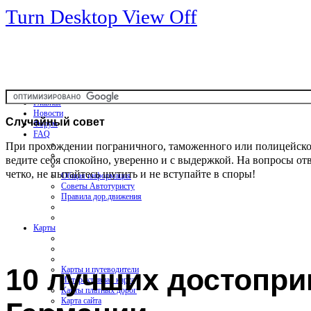
Turn Desktop View Off
Главная
Новости
Случайный
совет
Форум
FAQ
При прохождении пограничного, таможенного или полицейско
ведите себя спокойно, уверенно и с выдержкой. На вопросы от
четко, не пытайтесь шутить и не вступайте в споры!
Общая информация
Советы Автотуристу
Правила дор.движения
Карты
10 лучших достопри
Карты и путеводители
Интерактивная карта
Карты платных дорог
Карта сайта