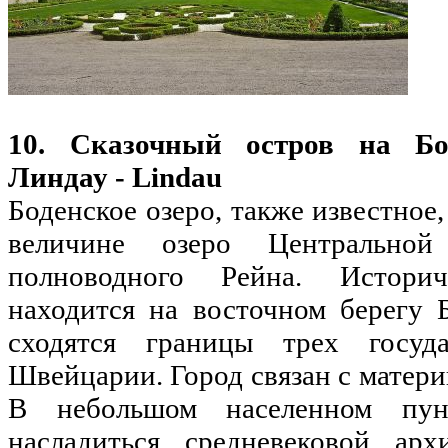
10. Сказочный остров на Бод
Линдау - Lindau
Боденское озеро, также известное,
величине озеро Центрально
полноводного Рейна. Историч
находится на восточном берегу Б
сходятся границы трех госуд
Швейцарии. Город связан с матери
В небольшом населенном пу
насладиться средневековой арх