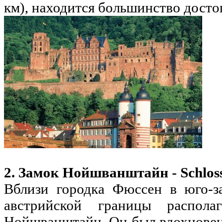
км), находится большинство досто
2. Замок Нойшванштайн - Schloss
Вблизи городка Фюссен в юго-за
австрийской границы располаг
Нойшванштайн. Он был вдохновен