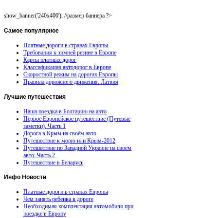
show_banner('240x400'); //размер баннера ?>
Самое
популярное
Платные дороги в странах Европы
Требования к зимней резине в Европе
Карты платных дорог
Классификация автодорог в Европе
Скоростной режим на дорогах Европы
Правила дорожного движения. Латвия
Лучшие
путешествия
Наша поездка в Болгарию на авто
Первое Европейское путешествие (Путевые
заметки). Часть 1
Дорога в Крым на своём авто
Путешествие к морю или Крым-2012
Путешествие по Западной Украине на своем
авто. Часть 2
Путешествие в Беларусь
Инфо
Новости
Платные дороги в странах Европы
Чем занять ребенка в дороге
Необходимая комплектация автомобиля при
поездке в Европу