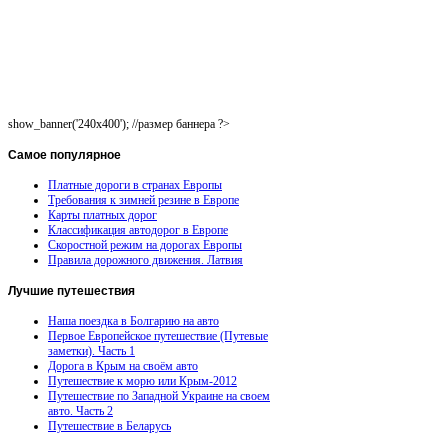
show_banner('240x400'); //размер баннера ?>
Самое
популярное
Платные дороги в странах Европы
Требования к зимней резине в Европе
Карты платных дорог
Классификация автодорог в Европе
Скоростной режим на дорогах Европы
Правила дорожного движения. Латвия
Лучшие
путешествия
Наша поездка в Болгарию на авто
Первое Европейское путешествие (Путевые
заметки). Часть 1
Дорога в Крым на своём авто
Путешествие к морю или Крым-2012
Путешествие по Западной Украине на своем
авто. Часть 2
Путешествие в Беларусь