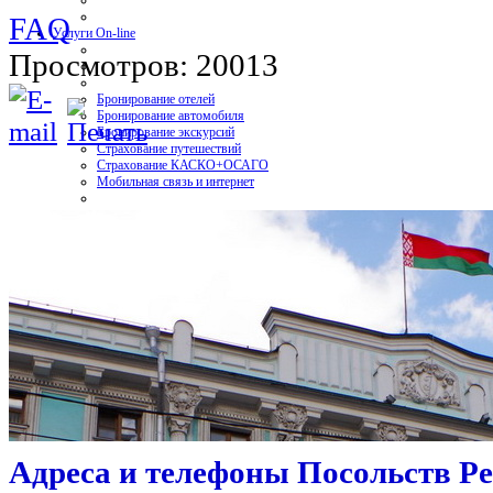
FAQ
Услуги On-line
Просмотров: 20013
Бронирование отелей
Бронирование автомобиля
Бронирование экскурсий
Страхование путешествий
Страхование КАСКО+ОСАГО
Мобильная связь и интернет
Контакт
Вход
Адреса и телефоны Посольств Р