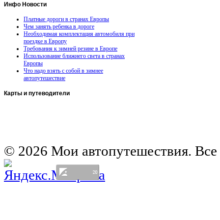
Инфо
Новости
Платные дороги в странах Европы
Чем занять ребенка в дороге
Необходимая комплектация автомобиля при
поездке в Европу
Требования к зимней резине в Европе
Использование ближнего света в странах
Европы
Что надо взять с собой в зимнее
автопутешествие
Карты
и путеводители
Автомобильная карта Латвии
Европа на колесах. Испания
Европа на колесах. Франция
Германия на автомобиле
© 2026 Мои автопутешествия. Все