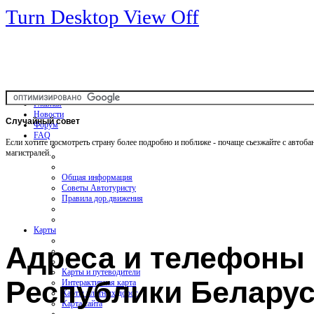
Turn Desktop View Off
Главная
Новости
Случайный
совет
Форум
FAQ
Если хотите посмотреть страну более подробно и поближе - почаще сьезжайте с автоба
магистралей.
Общая информация
Советы Автотуристу
Правила дор.движения
Карты
Адреса и телефоны
Карты и путеводители
Республики Беларус
Интерактивная карта
Карты платных дорог
Карта сайта