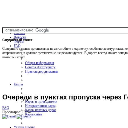
Главная
Новости
Случайный
совет
Форум
FAQ
Совершать дальние путешествия на автомобиле в одиночку, особенно автотуристам, к
отправляются в дальнее путешествие, не рекомендуется. В дороге всегда может понад
помощь и совет.
Общая информация
Советы Автотуристу
Правила дор.движения
Карты
Очереди в пунктах пропуска через 
Карты и путеводители
Интерактивная карта
FAQ
Карты платных дорог
Просмотров: 18054
Карта сайта
Услуги On-line