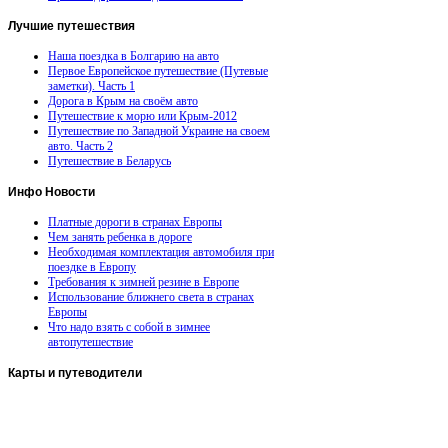
Лучшие
путешествия
Наша поездка в Болгарию на авто
Первое Европейское путешествие (Путевые
заметки). Часть 1
Дорога в Крым на своём авто
Путешествие к морю или Крым-2012
Путешествие по Западной Украине на своем
авто. Часть 2
Путешествие в Беларусь
Инфо
Новости
Платные дороги в странах Европы
Чем занять ребенка в дороге
Необходимая комплектация автомобиля при
поездке в Европу
Требования к зимней резине в Европе
Использование ближнего света в странах
Европы
Что надо взять с собой в зимнее
автопутешествие
Карты
и путеводители
Автомобильная карта Латвии
Европа на колесах. Испания
Европа на колесах. Франция