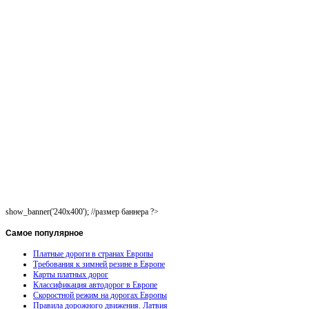
show_banner('240x400'); //размер баннера ?>
Самое
популярное
Платные дороги в странах Европы
Требования к зимней резине в Европе
Карты платных дорог
Классификация автодорог в Европе
Скоростной режим на дорогах Европы
Правила дорожного движения. Латвия