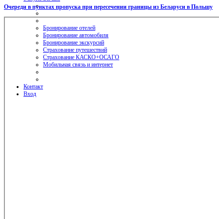
Очереди в пунктах пропуска при пересечении границы из Беларуси в Польшу
Бронирование отелей
Бронирование автомобиля
Бронирование экскурсий
Страхование путешествий
Страхование КАСКО+ОСАГО
Мобильная связь и интернет
Контакт
Вход