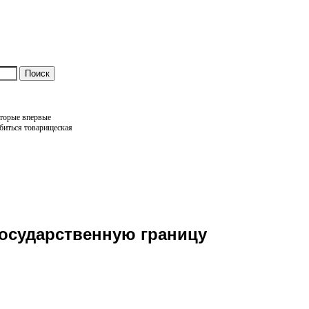
оторые впервые
обиться товарищеская
Государственную границу