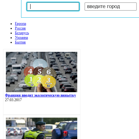
Европа
Россия
Беларусь
Украина
Балтия
Франция вводит экологическую виньетку
27.03.2017