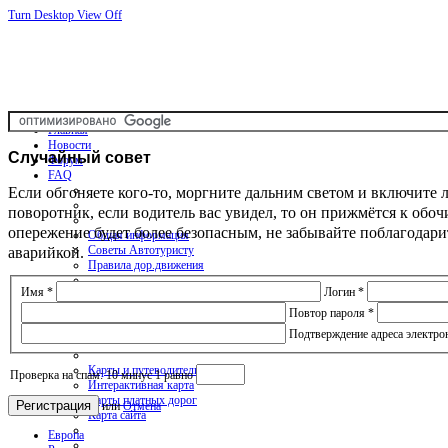
Turn Desktop View Off
Главная
Новости
Случайный
совет
Форум
FAQ
Если обгоняете кого-то, моргните дальним светом и включите 
поворотник, если водитель вас увидел, то он прижмётся к обоч
опережение будет более безопасным, не забывайте поблагодари
Общая информация
аварийкой.
Советы Автотуристу
Правила дор.движения
Имя
*
Логин
*
Карты
Повтор пароля
*
Подтверждение адреса электро
Карты и путеводители
Проверка на спам: 10 минус 1 равно
Интерактивная карта
Карты платных дорог
Регистрация
или
Отмена
Карта сайта
Европа