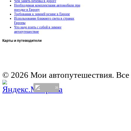
Чем занять ребенка в дороге
Необходимая комплектация автомобиля при
поездке в Европу
Требования к зимней резине в Европе
Использование ближнего света в странах
Европы
Что надо взять с собой в зимнее
автопутешествие
Карты
и путеводители
Автомобильная карта Латвии
Европа на колесах. Испания
Европа на колесах. Франция
Германия на автомобиле
© 2026 Мои автопутешествия. Все