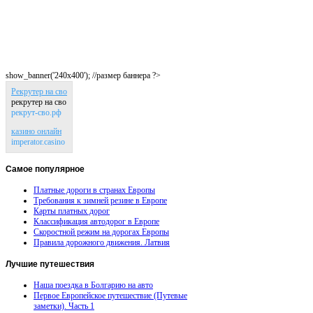
show_banner('240x400'); //размер баннера ?>
Рекрутер на сво
рекрутер на сво
рекрут-сво.рф
казино онлайн
imperator.casino
Самое
популярное
Платные дороги в странах Европы
Требования к зимней резине в Европе
Карты платных дорог
Классификация автодорог в Европе
Скоростной режим на дорогах Европы
Правила дорожного движения. Латвия
Лучшие
путешествия
Наша поездка в Болгарию на авто
Первое Европейское путешествие (Путевые
заметки). Часть 1