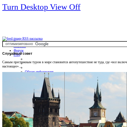
Turn Desktop View Off
RSS рассылка
Главная
Новости
Форум
Случайный
совет
FAQ
Самым престижным туром в мире становится автопутешествие не туда, где «все включен
настоящее»...
Общая информация
Советы Автотуристу
Правила дор.движения
Карты
Карты и путеводители
Интерактивная карта
Карты платных дорог
Карта сайта