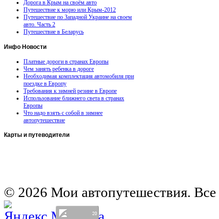
Дорога в Крым на своём авто
Путешествие к морю или Крым-2012
Путешествие по Западной Украине на своем
авто. Часть 2
Путешествие в Беларусь
Инфо
Новости
Платные дороги в странах Европы
Чем занять ребенка в дороге
Необходимая комплектация автомобиля при
поездке в Европу
Требования к зимней резине в Европе
Использование ближнего света в странах
Европы
Что надо взять с собой в зимнее
автопутешествие
Карты
и путеводители
Автомобильная карта Латвии
Европа на колесах. Испания
Европа на колесах. Франция
Германия на автомобиле
© 2026 Мои автопутешествия. Все