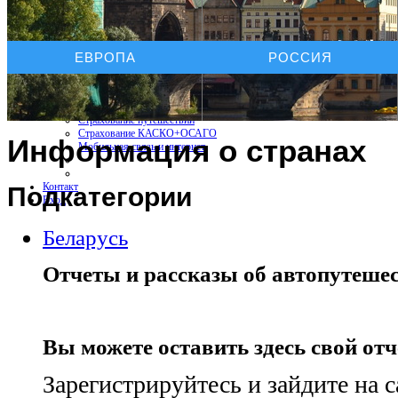
Услуги On-line
ЕВРОПА
РОССИЯ
Бронирование отелей
Бронирование автомобиля
Бронирование экскурсий
Страхование путешествий
Страхование КАСКО+ОСАГО
Информация о странах
Мобильная связь и интернет
Контакт
Подкатегории
Вход
Беларусь
Отчеты и рассказы об автопутешес
Вы можете оставить здесь свой от
Зарегистрируйтесь и зайдите на с