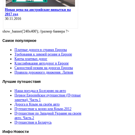
Новая цена на австрийские виньетки на
2017 год
30.11.2016
show_banner('240x400'); //размер баннера ?>
Самое
популярное
Платные дороги в странах Европы
Требования к зимней резине в Европе
Карты платных дорог
Классификация автодорог в Европе
Скоростной режим на дорогах Европы
Правила дорожного движения. Латвия
Лучшие
путешествия
Наша поездка в Болгарию на авто
Первое Европейское путешествие (Путевые
заметки). Часть 1
Дорога в Крым на своём авто
Путешествие к морю или Крым-2012
Путешествие по Западной Украине на своем
авто. Часть 2
Путешествие в Беларусь
Инфо
Новости