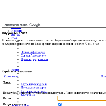
Главная
Новости
Случайный
совет
Форум
FAQ
Если вы водитель со стажем менее 5 лет и собираетесь соблюдать правила везде, то на 
государственного значения Ваша средняя скорость составит не более 70 км. в час
Общая информация
Советы Автотуристу
Правила дор.движения
Карты
Карты и путеводители
Оглавление
Пои
Поиск
Карты и путеводители
Интерактивная карта
Карты платных дорог
Пожалуйста, не используйте пробелы и пунктуации. Поиск выполняется по ключевым 
Карта сайта
Искать
Искать в названиях
Услуги On-line