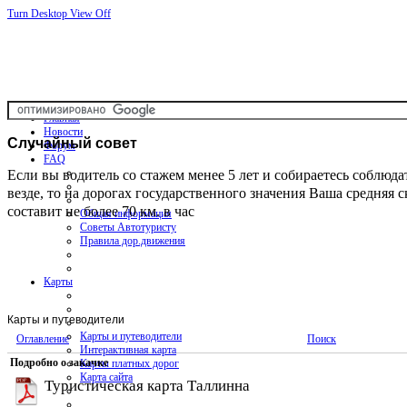
Turn Desktop View Off
Главная
Новости
Случайный
совет
Форум
FAQ
Если вы водитель со стажем менее 5 лет и собираетесь соблюда
везде, то на дорогах государственного значения Ваша средняя с
составит не более 70 км. в час
Общая информация
Советы Автотуристу
Правила дор.движения
Карты
Карты и путеводители
Карты и путеводители
Оглавление
Поиск
Интерактивная карта
Подробно о закачке
Карты платных дорог
Карта сайта
Туристическая карта Таллинна