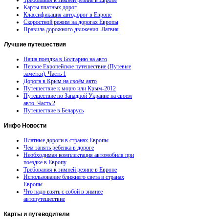
Карты платных дорог
Классификация автодорог в Европе
Скоростной режим на дорогах Европы
Правила дорожного движения. Латвия
Лучшие
путешествия
Наша поездка в Болгарию на авто
Первое Европейское путешествие (Путевые
заметки). Часть 1
Дорога в Крым на своём авто
Путешествие к морю или Крым-2012
Путешествие по Западной Украине на своем
авто. Часть 2
Путешествие в Беларусь
Инфо
Новости
Платные дороги в странах Европы
Чем занять ребенка в дороге
Необходимая комплектация автомобиля при
поездке в Европу
Требования к зимней резине в Европе
Использование ближнего света в странах
Европы
Что надо взять с собой в зимнее
автопутешествие
Карты
и путеводители