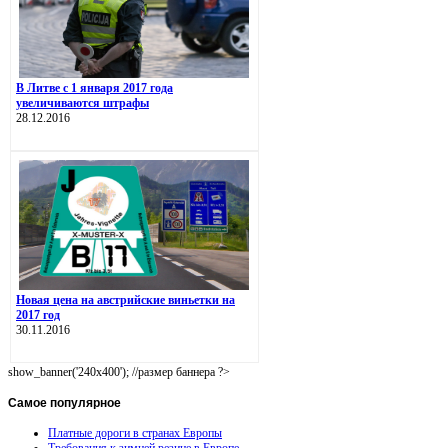
В Литве с 1 января 2017 года
увеличиваются штрафы
28.12.2016
Новая цена на австрийские виньетки на
2017 год
30.11.2016
show_banner('240x400'); //размер баннера ?>
Самое
популярное
Платные дороги в странах Европы
Требования к зимней резине в Европе