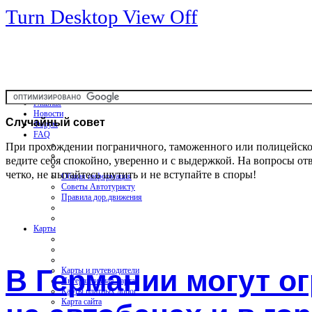
Turn Desktop View Off
Главная
Новости
Случайный
совет
Форум
FAQ
При прохождении пограничного, таможенного или полицейско
ведите себя спокойно, уверенно и с выдержкой. На вопросы от
четко, не пытайтесь шутить и не вступайте в споры!
Общая информация
Советы Автотуристу
Правила дор.движения
Карты
В Германии могут о
Карты и путеводители
Интерактивная карта
Карты платных дорог
Карта сайта