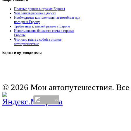
Платные дороги в странах Европы
Чем занять ребенка в дороге
Необходимая комплектация автомобиля при
поездке в Европу
Требования к зимней резине в Европе
Использование ближнего света в странах
Европы
Что надо взять с собой в зимнее
автопутешествие
Карты
и путеводители
Автомобильная карта Латвии
Европа на колесах. Испания
Европа на колесах. Франция
Германия на автомобиле
© 2026 Мои автопутешествия. Все