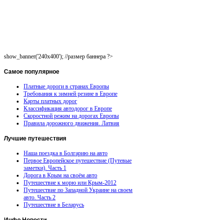
show_banner('240x400'); //размер баннера ?>
Самое
популярное
Платные дороги в странах Европы
Требования к зимней резине в Европе
Карты платных дорог
Классификация автодорог в Европе
Скоростной режим на дорогах Европы
Правила дорожного движения. Латвия
Лучшие
путешествия
Наша поездка в Болгарию на авто
Первое Европейское путешествие (Путевые
заметки). Часть 1
Дорога в Крым на своём авто
Путешествие к морю или Крым-2012
Путешествие по Западной Украине на своем
авто. Часть 2
Путешествие в Беларусь
Инфо
Новости