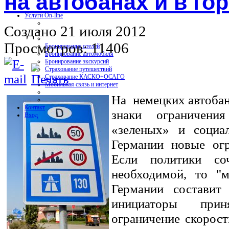
на автобанах и в го
Услуги On-line
Создано 21 июля 2012
Просмотров: 11406
Бронирование отелей
Бронирование автомобиля
Бронирование экскурсий
Страхование путешествий
Страхование КАСКО+ОСАГО
Мобильная связь и интернет
На немецких автобан
Контакт
знаки ограничени
Вход
«зеленых» и социал
Германии новые огр
Если политики со
необходимой, то "м
Германии составит
инициаторы прин
ограничение скорост