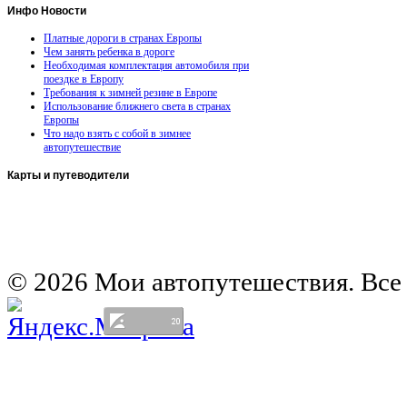
Инфо
Новости
Платные дороги в странах Европы
Чем занять ребенка в дороге
Необходимая комплектация автомобиля при
поездке в Европу
Требования к зимней резине в Европе
Использование ближнего света в странах
Европы
Что надо взять с собой в зимнее
автопутешествие
Карты
и путеводители
Автомобильная карта Латвии
Европа на колесах. Испания
Европа на колесах. Франция
Германия на автомобиле
© 2026 Мои автопутешествия. Все