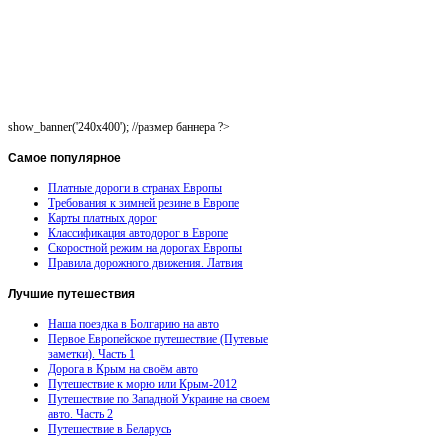
show_banner('240x400'); //размер баннера ?>
Самое
популярное
Платные дороги в странах Европы
Требования к зимней резине в Европе
Карты платных дорог
Классификация автодорог в Европе
Скоростной режим на дорогах Европы
Правила дорожного движения. Латвия
Лучшие
путешествия
Наша поездка в Болгарию на авто
Первое Европейское путешествие (Путевые
заметки). Часть 1
Дорога в Крым на своём авто
Путешествие к морю или Крым-2012
Путешествие по Западной Украине на своем
авто. Часть 2
Путешествие в Беларусь