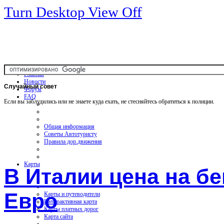
Turn Desktop View Off
Главная
Новости
Случайный
совет
Форум
FAQ
Если вы заблудились или не знаете куда ехать, не стесняйтесь обратиться к полиции.
Общая информация
Советы Автотуристу
Правила дор.движения
Карты
В Италии цена на бе
Евро
Карты и путеводители
Интерактивная карта
Карты платных дорог
Карта сайта