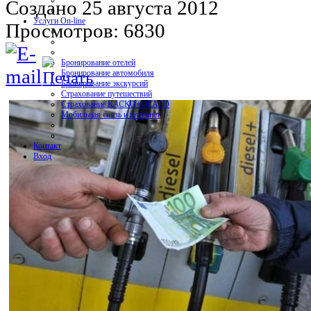
Создано 25 августа 2012
Услуги On-line
Просмотров: 6830
Бронирование отелей
Бронирование автомобиля
Бронирование экскурсий
Страхование путешествий
Страхование КАСКО+ОСАГО
Мобильная связь и интернет
Контакт
Вход