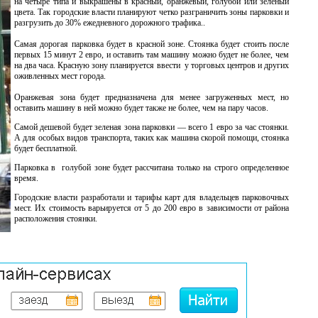
на четыре типа и выкрашены в красный, оранжевый, голубой или зеленый
цвета. Так городские власти планируют четко разграничить зоны парковки и
разгрузить до 30% ежедневного дорожного трафика..
Самая дорогая парковка будет в красной зоне. Стоянка будет стоить после
первых 15 минут 2 евро, и оставить там машину можно будет не более, чем
на два часа. Красную зону планируется ввести у торговых центров и других
оживленных мест города.
Оранжевая зона будет предназначена для менее загруженных мест, но
оставить машину в ней можно будет также не более, чем на пару часов.
Самой дешевой будет зеленая зона парковки — всего 1 евро за час стоянки.
А для особых видов транспорта, таких как машина скорой помощи, стоянка
будет бесплатной.
Парковка в голубой зоне будет рассчитана только на строго определенное
время.
Городские власти разработали и тарифы карт для владельцев парковочных
мест. Их стоимость варьируется от 5 до 200 евро в зависимости от района
расположения стоянки.