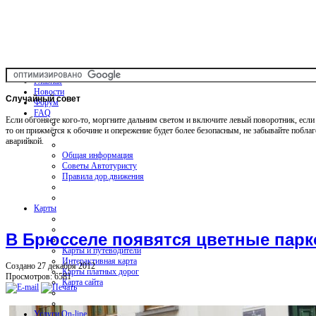
Главная
Новости
Случайный
совет
Форум
FAQ
Если обгоняете кого-то, моргните дальним светом и включите левый поворотник, если 
то он прижмётся к обочине и опережение будет более безопасным, не забывайте поблаг
аварийкой.
Общая информация
Советы Автотуристу
Правила дор.движения
Карты
В Брюсселе появятся цветные пар
Карты и путеводители
Интерактивная карта
Создано 27 декабря 2012
Карты платных дорог
Просмотров: 6581
Карта сайта
Услуги On-line