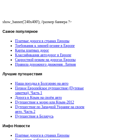
show_banner('240x400'); //размер баннера ?>
Самое
популярное
Платные дороги в странах Европы
Требования к зимней резине в Европе
Карты платных дорог
Классификация автодорог в Европе
Скоростной режим на дорогах Европы
Правила дорожного движения. Латвия
Лучшие
путешествия
Наша поездка в Болгарию на авто
Первое Европейское путешествие (Путевые
заметки). Часть 1
Дорога в Крым на своём авто
Путешествие к морю или Крым-2012
Путешествие по Западной Украине на своем
авто. Часть 2
Путешествие в Беларусь
Инфо
Новости
Платные дороги в странах Европы
Чем занять ребенка в дороге