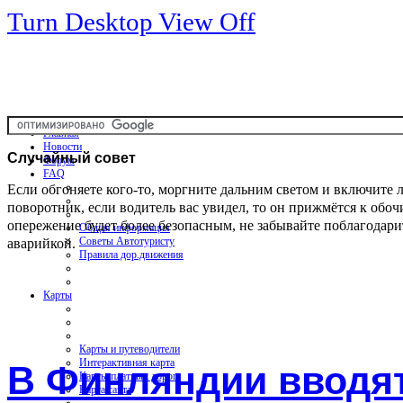
Turn Desktop View Off
Главная
Новости
Случайный
совет
Форум
FAQ
Если обгоняете кого-то, моргните дальним светом и включите 
поворотник, если водитель вас увидел, то он прижмётся к обоч
опережение будет более безопасным, не забывайте поблагодари
Общая информация
аварийкой.
Советы Автотуристу
Правила дор.движения
Карты
Карты и путеводители
Интерактивная карта
В Финляндии вводят
Карты платных дорог
Карта сайта