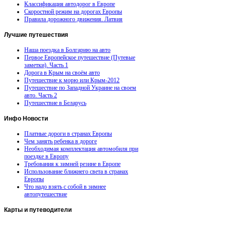
Классификация автодорог в Европе
Скоростной режим на дорогах Европы
Правила дорожного движения. Латвия
Лучшие
путешествия
Наша поездка в Болгарию на авто
Первое Европейское путешествие (Путевые
заметки). Часть 1
Дорога в Крым на своём авто
Путешествие к морю или Крым-2012
Путешествие по Западной Украине на своем
авто. Часть 2
Путешествие в Беларусь
Инфо
Новости
Платные дороги в странах Европы
Чем занять ребенка в дороге
Необходимая комплектация автомобиля при
поездке в Европу
Требования к зимней резине в Европе
Использование ближнего света в странах
Европы
Что надо взять с собой в зимнее
автопутешествие
Карты
и путеводители