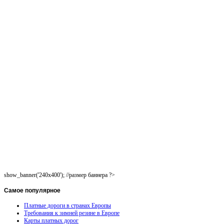
show_banner('240x400'); //размер баннера ?>
Самое
популярное
Платные дороги в странах Европы
Требования к зимней резине в Европе
Карты платных дорог