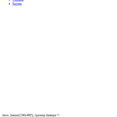
Балтия
show_banner('240x400'); //размер баннера ?>