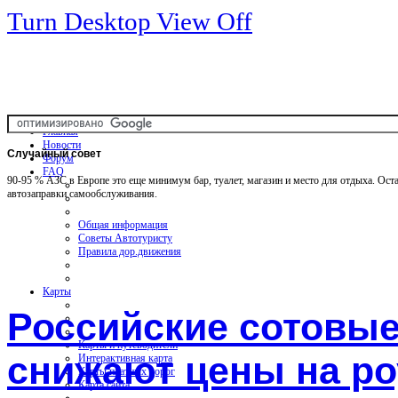
Turn Desktop View Off
Главная
Новости
Случайный
совет
Форум
FAQ
90-95 % АЗС в Европе это еще минимум бар, туалет, магазин и место для отдыха. Оста
автозаправки самообслуживания.
Общая информация
Советы Автотуристу
Правила дор.движения
Карты
Российские сотовы
Карты и путеводители
снижают цены на ро
Интерактивная карта
Карты платных дорог
Карта сайта