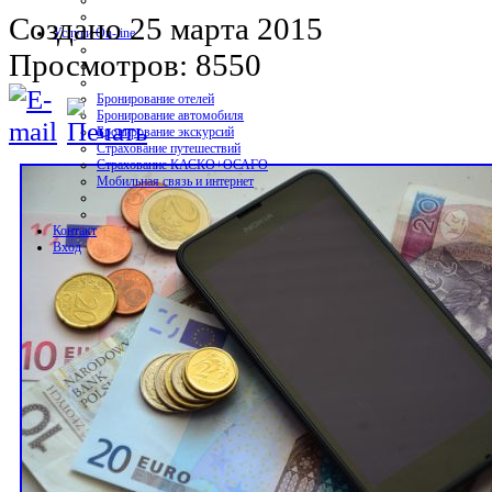
Создано 25 марта 2015
Услуги On-line
Просмотров: 8550
Бронирование отелей
Бронирование автомобиля
Бронирование экскурсий
Страхование путешествий
Страхование КАСКО+ОСАГО
Мобильная связь и интернет
Контакт
Вход