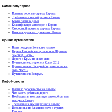
Самое
популярное
Платные дороги в странах Европы
Требования к зимней резине в Европе
Карты платных дорог
Классификация автодорог в Европе
Скоростной режим на дорогах Европы
Правила дорожного движения. Латвия
Лучшие
путешествия
Наша поездка в Болгарию на авто
Первое Европейское путешествие (Путевые
заметки). Часть 1
Дорога в Крым на своём авто
Путешествие к морю или Крым-2012
Путешествие по Западной Украине на своем
авто. Часть 2
Путешествие в Беларусь
Инфо
Новости
Платные дороги в странах Европы
Чем занять ребенка в дороге
Необходимая комплектация автомобиля при
поездке в Европу
Требования к зимней резине в Европе
Использование ближнего света в странах
Европы