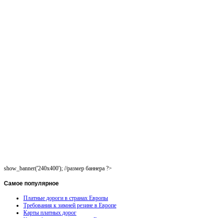
show_banner('240x400'); //размер баннера ?>
Самое
популярное
Платные дороги в странах Европы
Требования к зимней резине в Европе
Карты платных дорог