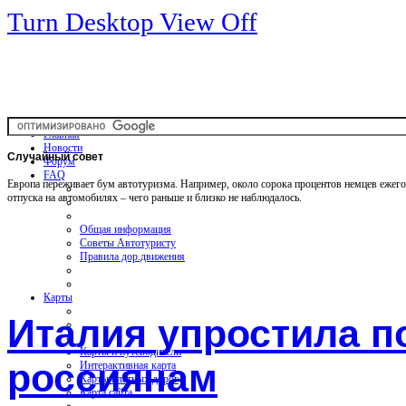
Turn Desktop View Off
Главная
Новости
Случайный
совет
Форум
FAQ
Европа переживает бум автотуризма. Например, около сорока процентов немцев ежег
отпуска на автомобилях – чего раньше и близко не наблюдалось.
Общая информация
Советы Автотуристу
Правила дор.движения
Карты
Италия упростила п
Карты и путеводители
россиянам
Интерактивная карта
Карты платных дорог
Карта сайта