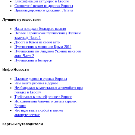
Классификация автодорог в Европе
Скоростной режим на дорогах Европы
Правила дорожного движения. Латвия
Лучшие
путешествия
Наша поездка в Болгарию на авто
Первое Европейское путешествие (Путевые
заметки). Часть 1
Дорога в Крым на своём авто
Путешествие к морю или Крым-2012
Путешествие по Западной Украине на своем
авто. Часть 2
Путешествие в Беларусь
Инфо
Новости
Платные дороги в странах Европы
Чем занять ребенка в дороге
Необходимая комплектация автомобиля при
поездке в Европу
Требования к зимней резине в Европе
Использование ближнего света в странах
Европы
Что надо взять с собой в зимнее
автопутешествие
Карты
и путеводители
Автомобильная карта Латвии