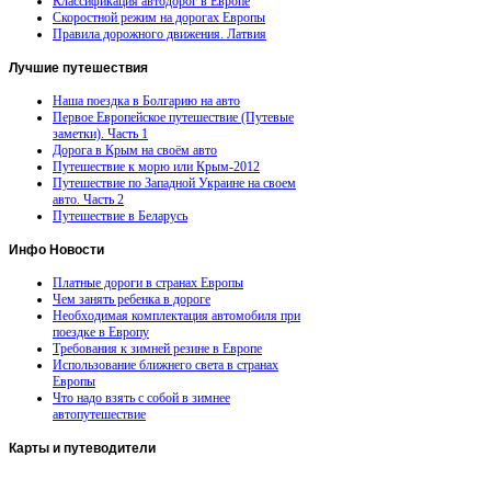
Классификация автодорог в Европе
Скоростной режим на дорогах Европы
Правила дорожного движения. Латвия
Лучшие
путешествия
Наша поездка в Болгарию на авто
Первое Европейское путешествие (Путевые
заметки). Часть 1
Дорога в Крым на своём авто
Путешествие к морю или Крым-2012
Путешествие по Западной Украине на своем
авто. Часть 2
Путешествие в Беларусь
Инфо
Новости
Платные дороги в странах Европы
Чем занять ребенка в дороге
Необходимая комплектация автомобиля при
поездке в Европу
Требования к зимней резине в Европе
Использование ближнего света в странах
Европы
Что надо взять с собой в зимнее
автопутешествие
Карты
и путеводители
Автомобильная карта Латвии