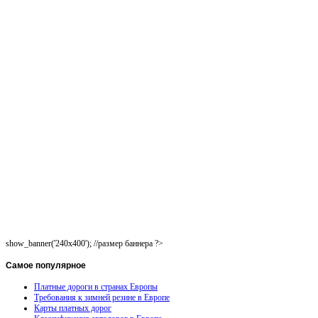
show_banner('240x400'); //размер баннера ?>
Самое
популярное
Платные дороги в странах Европы
Требования к зимней резине в Европе
Карты платных дорог