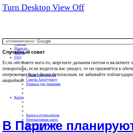
Turn Desktop View Off
Главная
Новости
Случайный
совет
Форум
FAQ
Если обгоняете кого-то, моргните дальним светом и включите 
поворотник, если водитель вас увидел, то он прижмётся к обоч
опережение будет более безопасным, не забывайте поблагодари
Общая информация
аварийкой.
Советы Автотуристу
Правила дор.движения
Карты
Карты и путеводители
Интерактивная карта
В Париже планируют
Карты платных дорог
Карта сайта