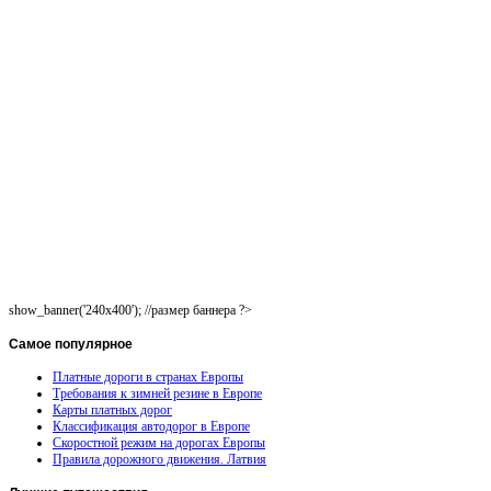
show_banner('240x400'); //размер баннера ?>
Самое
популярное
Платные дороги в странах Европы
Требования к зимней резине в Европе
Карты платных дорог
Классификация автодорог в Европе
Скоростной режим на дорогах Европы
Правила дорожного движения. Латвия