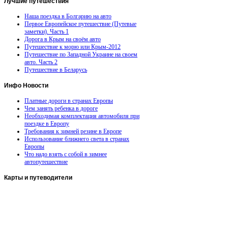
Лучшие
путешествия
Наша поездка в Болгарию на авто
Первое Европейское путешествие (Путевые
заметки). Часть 1
Дорога в Крым на своём авто
Путешествие к морю или Крым-2012
Путешествие по Западной Украине на своем
авто. Часть 2
Путешествие в Беларусь
Инфо
Новости
Платные дороги в странах Европы
Чем занять ребенка в дороге
Необходимая комплектация автомобиля при
поездке в Европу
Требования к зимней резине в Европе
Использование ближнего света в странах
Европы
Что надо взять с собой в зимнее
автопутешествие
Карты
и путеводители
Автомобильная карта Латвии
Европа на колесах. Испания
Европа на колесах. Франция
Германия на автомобиле