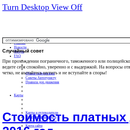
Turn Desktop View Off
Главная
Новости
Случайный
совет
Форум
FAQ
При прохождении пограничного, таможенного или полицейско
ведите себя спокойно, уверенно и с выдержкой. На вопросы от
четко, не пытайтесь шутить и не вступайте в споры!
Общая информация
Советы Автотуристу
Правила дор.движения
Карты
Cтоимость платных 
Карты и путеводители
Интерактивная карта
Карты платных дорог
Карта сайта