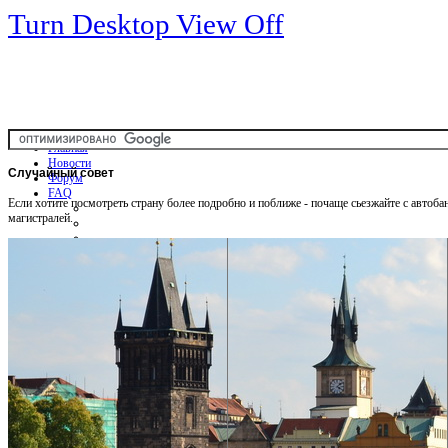
Turn Desktop View Off
Главная
Новости
Случайный
совет
Форум
FAQ
Если хотите посмотреть страну более подробно и поближе - почаще сьезжайте с автоба
магистралей.
Общая информация
Советы Автотуристу
Правила дор.движения
Карты
Карты и путеводители
Интерактивная карта
Карты платных дорог
Карта сайта