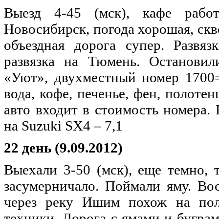
Выезд 4-45 (мск), кафе рабо
Новосибирск, погода хорошая, скв
объездная дорога супер. Развяз
развязка на Тюмень. Остановил
«Уют», двухместный номер 1700=.
вода, кофе, печенье, фен, полотен
авто входит в стоимость номера.
на Suzuki SX4 – 7,1
22 день (9.09.2012)
Выехали 3-50 (мск), еще темно, 
засумерничало. Поймали яму. Вос
через реку Ишим похож на пол
техники. Дорога с ямами и буграм