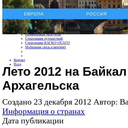
Услуги On-line
ЕВРОПА
РОССИЯ
Бронирование отелей
Бронирование автомобиля
Бронирование экскурсий
Страхование путешествий
Страхование КАСКО+ОСАГО
Мобильная связь и интернет
Контакт
Вход
Лето 2012 на Байкал
Архагельска
Создано 23 декабря 2012
Автор: В
Информация о странах
Дата публикации