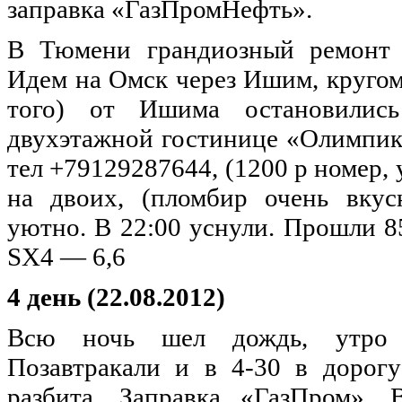
заправка «ГазПромНефть».
В Тюмени грандиозный ремонт д
Идем на Омск через Ишим, кругом 
того) от Ишима остановилис
двухэтажной гостинице «Олимпик»
тел +79129287644, (1200 р номер, 
на двоих, (пломбир очень вкусн
уютно. В 22:00 уснули. Прошли 85
SX4 — 6,6
4 день (22.08.2012)
Всю ночь шел дождь, утро с
Позавтракали и в 4-30 в дорогу
разбита. Заправка «ГазПром». 