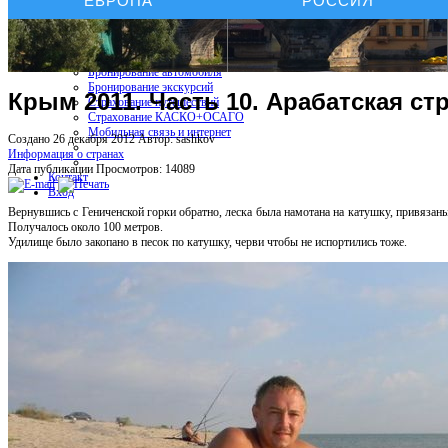
ЕВРОПА
РОССИЯ
Бронирование отелей
Бронирование автомобиля
Бронирование экскурсий
Крым 2011. Часть 10. Арабатская ст
Страхование путешествий
Страхование КАСКО+ОСАГО
Мобильная связь и интернет
Создано 26 декабря 2012
Автор: sashkov
Информация о странах
Дата публикации
Просмотров: 14089
Контакт
Вход
Вернувшись с Гениченской горки обратно, леска была намотана на катушку, привязаны
Получалось около 100 метров.
Удилище было закопано в песок по катушку, черви чтобы не испортились тоже.