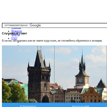
Главная
Новости
Случайный
совет
Форум
FAQ
Если вы заблудились или не знаете куда ехать, не стесняйтесь обратиться к полиции.
Общая информация
Советы Автотуристу
Правила дор.движения
Карты
Карты и путеводители
Интерактивная карта
Карты платных дорог
Карта сайта
Услуги On-line