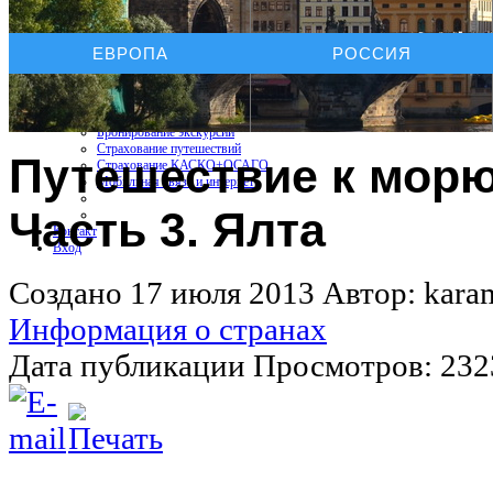
Услуги On-line
ЕВРОПА
РОССИЯ
Бронирование отелей
Бронирование автомобиля
Бронирование экскурсий
Страхование путешествий
Путешествие к морю
Страхование КАСКО+ОСАГО
Мобильная связь и интернет
Часть 3. Ялта
Контакт
Вход
Создано 17 июля 2013
Автор: kara
Информация о странах
Дата публикации
Просмотров: 232