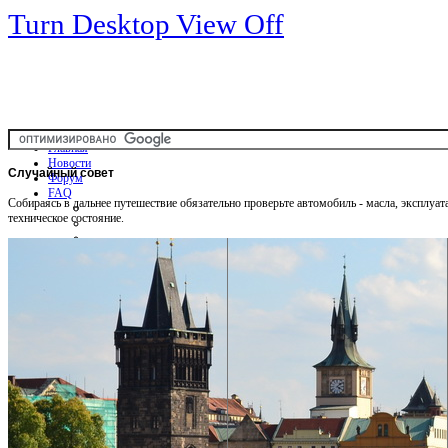
Turn Desktop View Off
Главная
Новости
Случайный
совет
Форум
FAQ
Собираясь в дальнее путешествие обязательно проверьте автомобиль - масла, эксплуа
техническое состояние.
Общая информация
Советы Автотуристу
Правила дор.движения
Карты
Карты и путеводители
Интерактивная карта
Карты платных дорог
Карта сайта