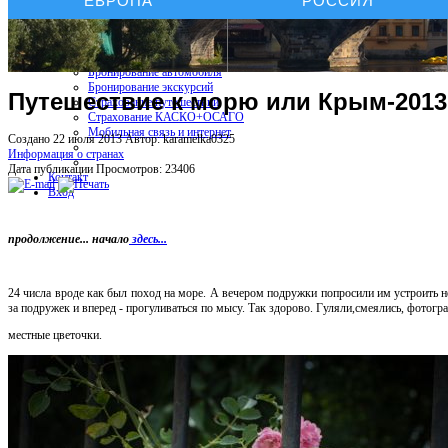
ЕВРОПА
РОССИЯ
Бронирование отелей
Бронирование автомобиля
Бронирование экскурсий
Путешествие к морю или Крым-2013.
Страхование путешествий
Страхование КАСКО+ОСАГО
Мобильная связь и интернет
Создано 22 июля 2013
Автор: karamelka0325
Информация о странах
Дата публикации
Просмотров: 23406
Контакт
Вход
продолжение... начало
здесь...
24 числа вроде как был поход на море. А вечером подружки попросили им устроить н
за подружек и вперед - прогуливаться по мысу. Так здорово. Гуляли,смеялись, фотогр
местные цветочки.