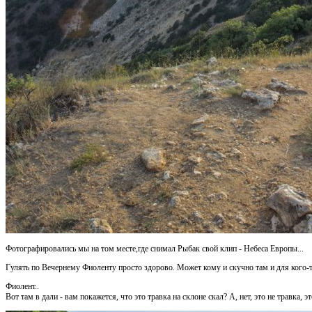
Фотографировались мы на том месте,где снимал Рыбак свой клип - Небеса Европы...
Гулять по Вечернему Фиоленту просто здорово. Может кому и скучно там и для кого-т
Фиолент..
Вот там в дали - вам покажется, что это травка на склоне скал? А, нет, это не травка, э