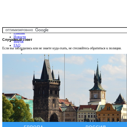
Главная
Новости
Случайный
совет
Форум
FAQ
Если вы заблудились или не знаете куда ехать, не стесняйтесь обратиться к полиции.
Общая информация
Советы Автотуристу
Правила дор.движения
Карты
Карты и путеводители
Интерактивная карта
Карты платных дорог
Карта сайта
Услуги On-line