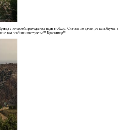
равда с коляской приходилось идти в обход. Сначала по дачам до шлагбаума, а
какие там особняки построены!!! Красотища!!!