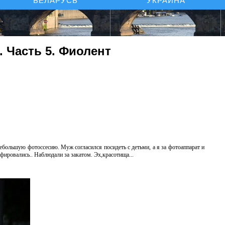
БЕЛАРУСЬ
УКРАИНА
 Часть 5. Фиолент
ебольшую фотоссесию. Муж согласился посидеть с детьми, а я за фотоаппарат и
афировались.. Наблюдали за закатом. Эх,красотища...