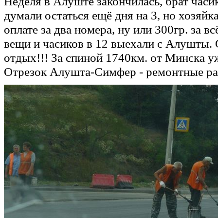
Неделя в Алуште закончилась, брат часик
думали остаться ещё дня на 3, но хозяйк
оплате за два номера, ну или 300гр. за в
вещи и часиков в 12 выехали с Алушты
отдых!!! За спиной 1740км. от Минска уж
Отрезок Алушта-Симфер - ремонтные раб