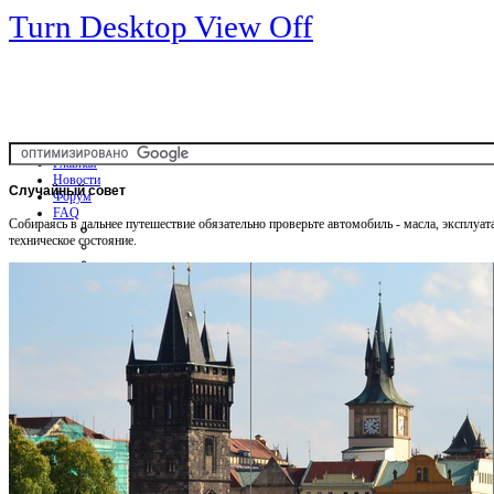
Turn Desktop View Off
Главная
Новости
Случайный
совет
Форум
FAQ
Собираясь в дальнее путешествие обязательно проверьте автомобиль - масла, эксплуа
техническое состояние.
Общая информация
Советы Автотуристу
Правила дор.движения
Карты
Карты и путеводители
Интерактивная карта
Карты платных дорог
Карта сайта