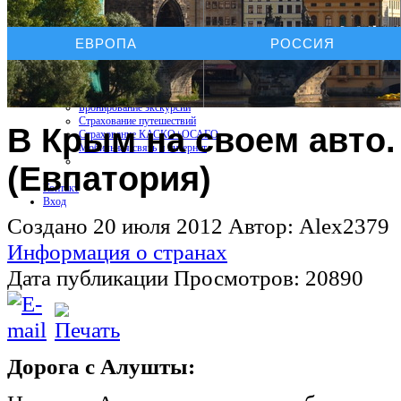
Услуги On-line
ЕВРОПА
РОССИЯ
Бронирование отелей
Бронирование автомобиля
Бронирование экскурсий
Страхование путешествий
В Крым на своем авто.
Страхование КАСКО+ОСАГО
Мобильная связь и интернет
(Евпатория)
Контакт
Вход
Создано 20 июля 2012
Автор: Alex2379
Информация о странах
Дата публикации
Просмотров: 20890
Дорога с Алушты: