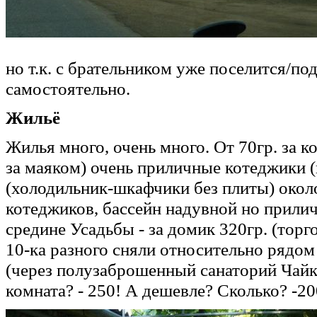
но т.к. с брательником уже поселится/по
самостоятельно.
Жильё
Жилья много, очень много. От 70гр. за к
за маяком) очень приличные котеджики 
(холодильник-шкафчики без плиты) около 
котеджиков, бассейн надувной но прилич
средине Усадьбы - за домик 320гр. (торго
10-ка разного сняли относительно рядом 
(через полузаброшенный санаторий Чайка
комната? - 250! А дешевле? Сколько? -200