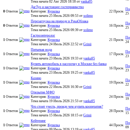
Тема начата 02 Авг 2026 18:18
от
yanka95
ДагТур и настоящее гостеприимство
По
0
Ответов
Категория:
Курилка
22
Просм.
25
Тема начата 25 Июль 2026 09:53
от
xolimo
Перезагрузка на природе в РекаОблака
По
0
Ответов
Категория:
Курилка
16
Просм.
25
Тема начата 25 Июль 2026 09:39
от
xolimo
Гастроэнтеролог
По
1
Ответов
Категория:
Курилка
21
Просм.
24
Тема начата 24 Июль 2026 22:52
от
Grinii
Питьевая вода
По
1
Ответов
Категория:
Курилка
17
Просм.
23
Тема начата 23 Июль 2026 19:33
от
yanka95
Купить автомобиль в рассрочку в Москве без банка
По
1
Ответов
Категория:
Курилка
16
Просм.
23
Тема начата 23 Июль 2026 19:25
от
yanka95
Казино
По
1
Ответов
Категория:
Курилка
19
Просм.
22
Тема начата 22 Июль 2026 16:30
от
Grinii
Открытие МФО
По
1
Ответов
Категория:
Курилка
24
Просм.
19
Тема начата 19 Июль 2026 21:53
от
yanka95
Что стоит учесть, прежде чем купить кооператив?
По
1
Ответов
Категория:
Курилка
28
Просм.
15
Тема начата 15 Июль 2026 18:15
от
Grinii
Кейтеринг
По
1
Ответов
Категория:
Курилка
44
Просм.
09
Тема начата 09 Июль 2026 13:19
от
yanka95