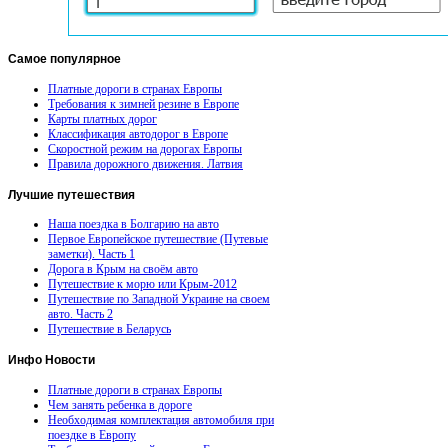
Самое
популярное
Платные дороги в странах Европы
Требования к зимней резине в Европе
Карты платных дорог
Классификация автодорог в Европе
Скоростной режим на дорогах Европы
Правила дорожного движения. Латвия
Лучшие
путешествия
Наша поездка в Болгарию на авто
Первое Европейское путешествие (Путевые
заметки). Часть 1
Дорога в Крым на своём авто
Путешествие к морю или Крым-2012
Путешествие по Западной Украине на своем
авто. Часть 2
Путешествие в Беларусь
Инфо
Новости
Платные дороги в странах Европы
Чем занять ребенка в дороге
Необходимая комплектация автомобиля при
поездке в Европу