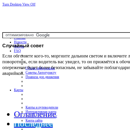
Turn Desktop View Off
Главная
Новости
Случайный
совет
Форум
FAQ
Если обгоняете кого-то, моргните дальним светом и включите 
поворотник, если водитель вас увидел, то он прижмётся к обоч
опережение будет более безопасным, не забывайте поблагодари
Общая информация
аварийкой.
Советы Автотуристу
Правила дор.движения
Карты
Карты и путеводители
Оглавление
Интерактивная карта
Карты платных дорог
Карта сайта
Последнее