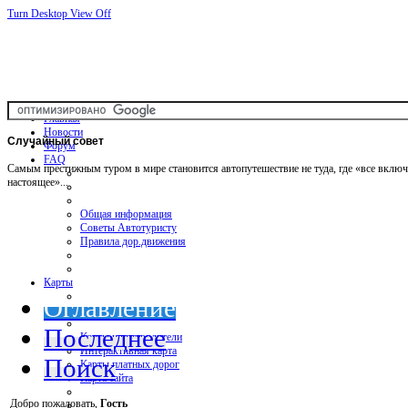
Turn Desktop View Off
Главная
Новости
Случайный
совет
Форум
FAQ
Самым престижным туром в мире становится автопутешествие не туда, где «все включен
настоящее»...
Общая информация
Советы Автотуристу
Правила дор.движения
Карты
Оглавление
Последнее
Карты и путеводители
Интерактивная карта
Поиск
Карты платных дорог
Карта сайта
Добро пожаловать,
Гость