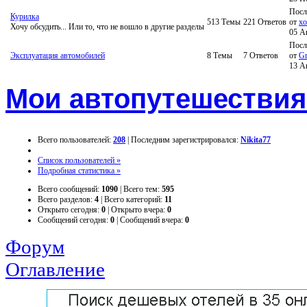
Посл
Курилка
513
Темы
221
Ответов
от
xo
Хочу обсудить... Или то, что не вошло в другие разделы
05 А
Посл
Эксплуатация автомобилей
8
Темы
7
Ответов
от
Gr
13 А
Мои автопутешествия
Всего пользователей:
208
|
Последним зарегистрировался:
Nikita77
Список пользователей »
Подробная статистика »
Всего сообщений:
1090
|
Всего тем:
595
Всего разделов:
4
|
Всего категорий:
11
Открыто сегодня:
0
|
Открыто вчера:
0
Сообщений сегодня:
0
|
Сообщений вчера:
0
Форум
Оглавление