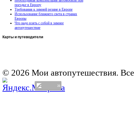
Необходимая комплектация автомобиля при
поездке в Европу
Требования к зимней резине в Европе
Использование ближнего света в странах
Европы
Что надо взять с собой в зимнее
автопутешествие
Карты
и путеводители
Автомобильная карта Латвии
Европа на колесах. Испания
Европа на колесах. Франция
Германия на автомобиле
© 2026 Мои автопутешествия. Все