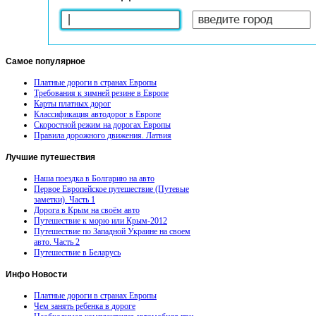
Самое
популярное
Платные дороги в странах Европы
Требования к зимней резине в Европе
Карты платных дорог
Классификация автодорог в Европе
Скоростной режим на дорогах Европы
Правила дорожного движения. Латвия
Лучшие
путешествия
Наша поездка в Болгарию на авто
Первое Европейское путешествие (Путевые
заметки). Часть 1
Дорога в Крым на своём авто
Путешествие к морю или Крым-2012
Путешествие по Западной Украине на своем
авто. Часть 2
Путешествие в Беларусь
Инфо
Новости
Платные дороги в странах Европы
Чем занять ребенка в дороге