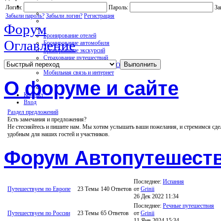
Услуги On-line
Логин:
Пароль:
За
Забыли пароль?
Забыли логин?
Регистрация
Форум
Бронирование отелей
Оглавление
Бронирование автомобиля
Бронирование экскурсий
Страхование путешествий
Страхование КАСКО+ОСАГО
Мобильная связь и интернет
О форуме и сайте
Контакт
Вход
Раздел предложений
Есть замечания и предложения?
Не стесняйтесь и пишите нам. Мы хотим услышать ваши пожелания, и стремимся сде
удобным для наших гостей и участников.
Форум Автопутешест
Последнее:
Испания
Путешествуем по Европе
23
Темы
140
Ответов
от
Grinii
26 Дек 2022 11:34
Последнее:
Речные путешествия
Путешествуем по России
23
Темы
65
Ответов
от
Grinii
11 Янв 2024 15:34