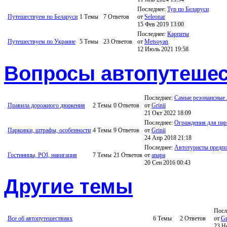
Последнее:
Тур по Беларуси
Путешествуем по Беларуси
1
Темы
7
Ответов
от
Seleonar
15 Фев 2019 13:00
Последнее:
Карпаты
Путешествуем по Украине
5
Темы
23
Ответов
от
Metsoyan
12 Июль 2021 19:58
Вопросы автопутеше
Последнее:
Самые резонансные Д
Правила дорожного движения
2
Темы
0
Ответов
от
Grinii
21 Окт 2022 18:09
Последнее:
Ограждения для парк
Парковки, штрафы, особенности
4
Темы
9
Ответов
от
Grinii
24 Апр 2018 21:18
Последнее:
Автотуристы предпоч
Гостиницы, POI, навигация
7
Темы
21
Ответов
от
anapa
20 Сен 2016 00:43
Другие темы
Посл
Все об автопутешествиях
6
Темы
2
Ответов
от
Gr
23 Н