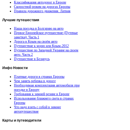
Классификация автодорог в Европе
Скоростной режим на дорогах Европы
Правила дорожного движения. Латвия
Лучшие
путешествия
Наша поездка в Болгарию на авто
Первое Европейское путешествие (Путевые
заметки). Часть 1
Дорога в Крым на своём авто
Путешествие к морю или Крым-2012
Путешествие по Западной Украине на своем
авто. Часть 2
Путешествие в Беларусь
Инфо
Новости
Платные дороги в странах Европы
Чем занять ребенка в дороге
Необходимая комплектация автомобиля при
поездке в Европу
Требования к зимней резине в Европе
Использование ближнего света в странах
Европы
Что надо взять с собой в зимнее
автопутешествие
Карты
и путеводители