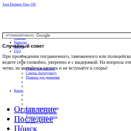
Turn Desktop View Off
Главная
Новости
Случайный
совет
Форум
FAQ
При прохождении пограничного, таможенного или полицейско
ведите себя спокойно, уверенно и с выдержкой. На вопросы от
четко, не пытайтесь шутить и не вступайте в споры!
Общая информация
Советы Автотуристу
Правила дор.движения
Карты
Оглавление
Карты и путеводители
Интерактивная карта
Последнее
Карты платных дорог
Карта сайта
Поиск